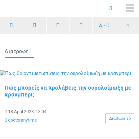
ME
Α - Ω
Διατροφή
Πώς μπορείς να προλάβεις την ουρολοίμωξη με
κράνμπερι;
18 April 2023, 13:04
Διάβασέ το
doctoranytime