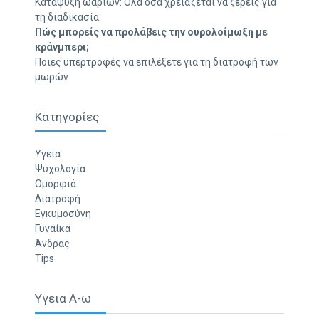
Κατάψυξη ωαρίων: Όλα όσα χρειάζεται να ξέρεις για
τη διαδικασία
Πώς μπορείς να προλάβεις την ουρολοίμωξη με
κράνμπερι;
Ποιες υπερτροφές να επιλέξετε για τη διατροφή των
μωρών
Κατηγορίες
Υγεία
Ψυχολογία
Ομορφιά
Διατροφή
Εγκυμοσύνη
Γυναίκα
Άνδρας
Tips
Υγεια Α-ω