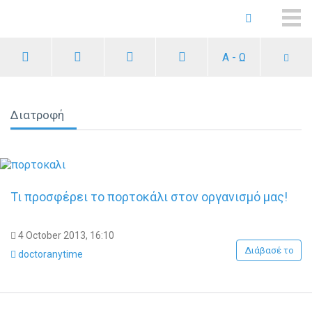
ME
Α - Ω
Διατροφή
Τι προσφέρει το πορτοκάλι στον οργανισμό μας!
4 October 2013, 16:10
Διάβασέ το
doctoranytime