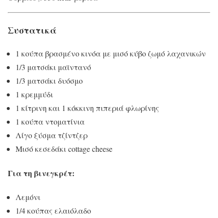
Συστατικά
1 κούπα βρασμένο κινόα με μισό κύβο ζωμό λαχανικών
1/3 ματσάκι μαϊντανό
1/3 ματσάκι δυόσμο
1 κρεμμύδι
1 κίτρινη και 1 κόκκινη πιπεριά φλωρίνης
1 κούπα ντοματίνια
Λίγο ξύσμα τζίντζερ
Μισό κεσεδάκι cottage cheese
Για τη βινεγκρέτ:
Λεμόνι
1/4 κούπας ελαιόλαδο