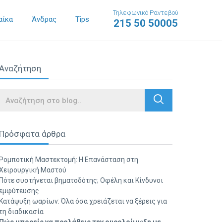
Τηλεφωνικό Ραντεβού
αίκα
Άνδρας
Tips
215 50 50005
Αναζήτηση
Search
Πρόσφατα άρθρα
Ρομποτική Μαστεκτομή: Η Επανάσταση στη
Χειρουργική Μαστού
Πότε συστήνεται βηματοδότης; Οφέλη και Κίνδυνοι
εμφύτευσης.
Κατάψυξη ωαρίων: Όλα όσα χρειάζεται να ξέρεις για
τη διαδικασία