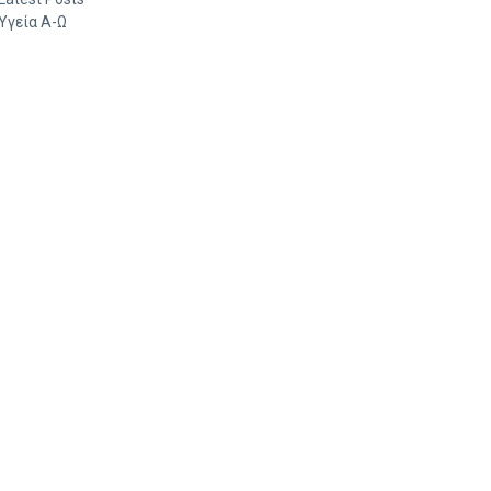
Υγεία Α-Ω