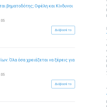
αι βηματοδότης; Οφέλη και Κίνδυνοι
:05
Διάβασέ το
ων: Όλα όσα χρειάζεται να ξέρεις για
:05
Διάβασέ το