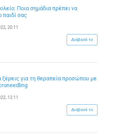
χολείο: Ποια σημάδια πρέπει να
 παιδί σας
22, 20:11
Διάβασέ το
α ξέρεις για τη θεραπεία προσώπου με
icroneedling
22, 12:11
Διάβασέ το