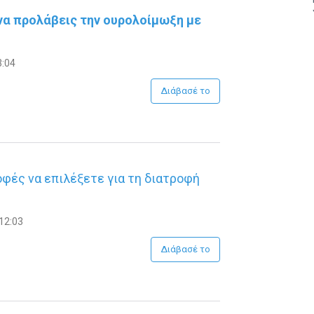
να προλάβεις την ουρολοίμωξη με
3:04
Διάβασέ το
φές να επιλέξετε για τη διατροφή
12:03
Διάβασέ το