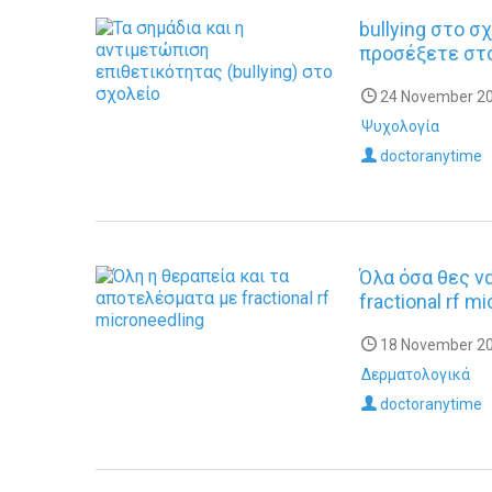
bullying στο σ
προσέξετε στο
24 November 20
Ψυχολογία
doctoranytime
Όλα όσα θες ν
fractional rf m
18 November 20
Δερματολογικά
doctoranytime