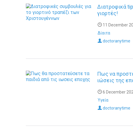
Διατροφικά tip
γιορτές!
11 December 20
Δίαιτα
doctoranytime
Πως να προστα
ιώσεις της επ
6 December 202
Υγεία
doctoranytime