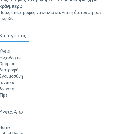
Πώς μπορείς να προλάβεις την ουρολοίμωξη με
κράνμπερι;
Ποιες υπερτροφές να επιλέξετε για τη διατροφή των
μωρών
Κατηγορίες
Υγεία
Ψυχολογία
Ομορφιά
Διατροφή
Εγκυμοσύνη
Γυναίκα
Άνδρας
Tips
Υγεια Α-ω
Home
Latest Posts