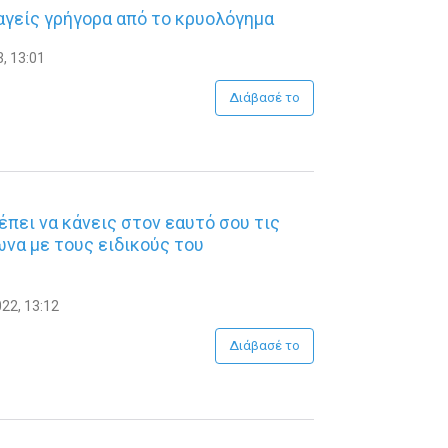
γείς γρήγορα από το κρυολόγημα
, 13:01
Διάβασέ το
έπει να κάνεις στον εαυτό σου τις
να με τους ειδικούς του
22, 13:12
Διάβασέ το