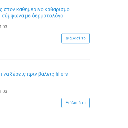
ις στον καθημερινό καθαρισμό
 σύμφωνα με δερματολόγο
1:03
Διάβασέ το
 να ξέρεις πριν βάλεις fillers
1:03
Διάβασέ το