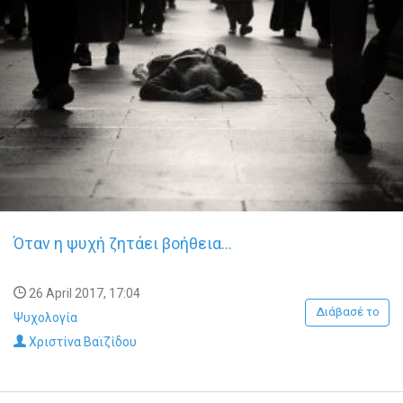
Όταν η ψυχή ζητάει βοήθεια…
26 April 2017, 17:04
Διάβασέ το
Ψυχολογία
Χριστίνα Βαϊζίδου