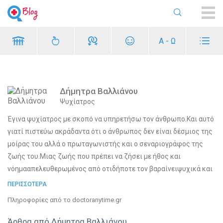
ME
Α - Ω
Δήμητρα Βαλλιάνου
Ψυχίατρος
Έγινα ψυχίατρος με σκοπό να υπηρετήσω τον άνθρωπο.Και αυτό
γιατί πιστεύω ακράδαντα ότι ο άνθρωπος δεν είναι δέσμιος της
μοίρας του αλλά ο πρωταγωνιστής και ο σεναριογράφος της
ζωής του.Μιας ζωής που πρέπει να ζήσει με ήθος και
νόημααπελευθερωμένος από οτιδήποτε τον βαραίνειψυχικά και
πνευματικά..Η συνέχεια δική σας..
ΠΕΡΙΣΣΟΤΕΡΑ
Πληροφορίες από το doctoranytime.gr
Άρθρα από Δήμητρα Βαλλιάνου