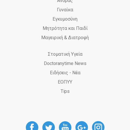
Άνδρας
Γυναίκα
Εγκυμοσύνη
Μητρότητα και Παιδί
Μαγειρική & Διατροφή
Στοματική Υγεία
Doctoranytime News
Ειδήσεις - Νέα
ΕΟΠΥΥ
Tips
DoctorAnyTime
DoctorAnyTime
DoctorAnyT
DoctorAn
Docto