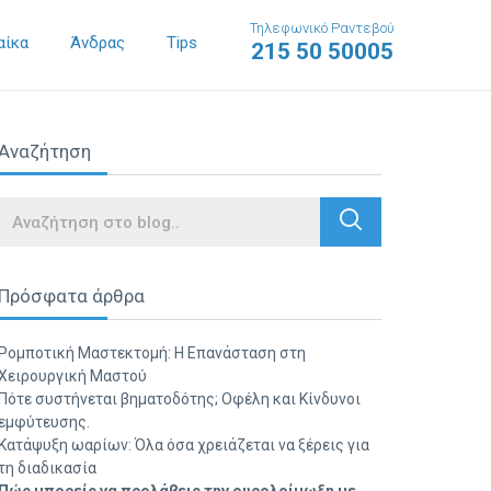
Τηλεφωνικό Ραντεβού
αίκα
Άνδρας
Tips
215 50 50005
Αναζήτηση
Search
Πρόσφατα άρθρα
Ρομποτική Μαστεκτομή: Η Επανάσταση στη
Χειρουργική Μαστού
Πότε συστήνεται βηματοδότης; Οφέλη και Κίνδυνοι
εμφύτευσης.
Κατάψυξη ωαρίων: Όλα όσα χρειάζεται να ξέρεις για
τη διαδικασία