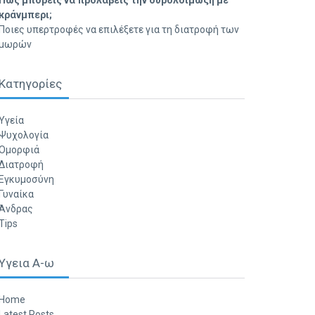
Πώς μπορείς να προλάβεις την ουρολοίμωξη με
κράνμπερι;
Ποιες υπερτροφές να επιλέξετε για τη διατροφή των
μωρών
Κατηγορίες
Υγεία
Ψυχολογία
Ομορφιά
Διατροφή
Εγκυμοσύνη
Γυναίκα
Άνδρας
Tips
Υγεια Α-ω
Home
Latest Posts