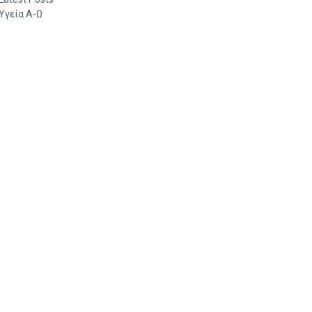
Υγεία Α-Ω