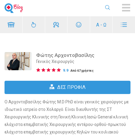
ME
Α - Ω
Φώτης Αρχοντοβασίλης
Γενικός Χειρουργός
9.9
Από 67 χρήστες
ΔΕΣ ΠΡΟΦΙΛ
Ο Αρχοντοβασίλης Φώτης M.D PhD είναι γενικός χειρούργος με
ιδιωτικό ιατρείο στο Χολαργό. Είναι διευθυντής της ΣΤ
Χειρουργικής Κλινικής στη Γενική Κλινική Ιασώ General κλινική
ελάχιστα επεμβατικής Χειρουργικής εντέρου-ορθού-πρωκτού
ελάχιστα επεμβατικής χειρουργικής Κηλών του κοιλιακού