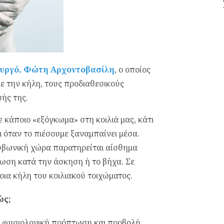
ουργό, Φώτη Αρχοντοβασίλη
, ο οποίος
με την κήλη, τους προδιαθεσικούς
ής της.
ε κάποιο «εξόγκωμα» στη κοιλιά μας, κάτι
ι όταν το πιέσουμε ξαναμπαίνει μέσα.
ουβωνική χώρα παρατηρείται αίσθημα
κωση κατά την άσκηση ή το βήχα. Σε
οια κήλη του κοιλιακού τοιχώματος.
ώς;
η φυσιολογική πρόπτωση και προβολή