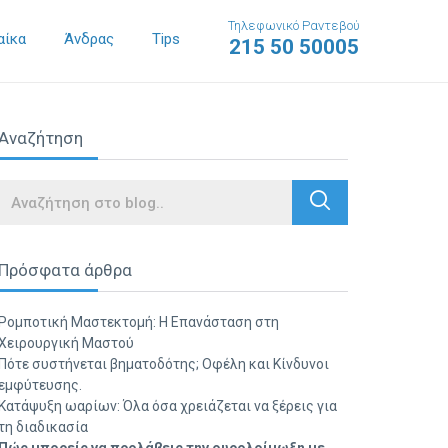
Τηλεφωνικό Ραντεβού
αίκα
Άνδρας
Tips
215 50 50005
Αναζήτηση
Search
Πρόσφατα άρθρα
Ρομποτική Μαστεκτομή: Η Επανάσταση στη
Χειρουργική Μαστού
Πότε συστήνεται βηματοδότης; Οφέλη και Κίνδυνοι
εμφύτευσης.
Κατάψυξη ωαρίων: Όλα όσα χρειάζεται να ξέρεις για
τη διαδικασία