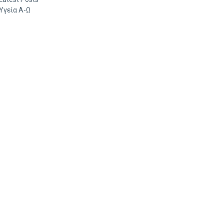
Υγεία Α-Ω