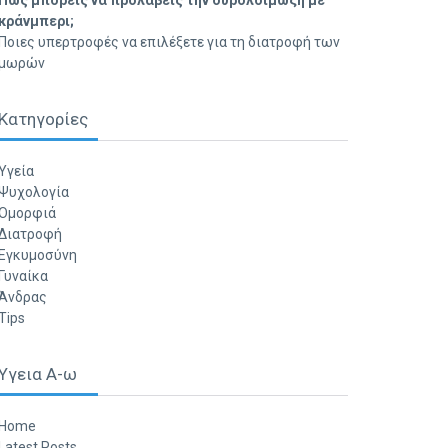
Πώς μπορείς να προλάβεις την ουρολοίμωξη με
κράνμπερι;
Ποιες υπερτροφές να επιλέξετε για τη διατροφή των
μωρών
Κατηγορίες
Υγεία
Ψυχολογία
Ομορφιά
Διατροφή
Εγκυμοσύνη
Γυναίκα
Άνδρας
Tips
Υγεια Α-ω
Home
Latest Posts