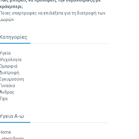
Πώς μπορείς να προλάβεις την ουρολοίμωξη με
κράνμπερι;
Ποιες υπερτροφές να επιλέξετε για τη διατροφή των
μωρών
Κατηγορίες
Υγεία
Ψυχολογία
Ομορφιά
Διατροφή
Εγκυμοσύνη
Γυναίκα
Άνδρας
Tips
Υγεια Α-ω
Home
Latest Posts