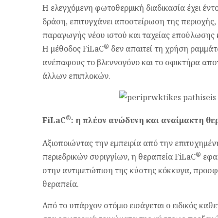
Η ελεγχόμενη φωτοθερμική διαδικασία έχει έντ
δράση, επιτυγχάνει αποστείρωση της περιοχής,
παραγωγής νέου ιστού και ταχείας επούλωσης κ
®
Η μέθοδος FiLaC
δεν απαιτεί τη χρήση ραμμάτ
ανέπαφους το βλεννογόνο και το σφικτήρα απο
άλλων επιπλοκών.
®
FiLaC
: η πλέον ανώδυνη και αναίμακτη θε
Αξιοποιώντας την εμπειρία από την επιτυχημέν
®
περιεδρικών συριγγίων, η θεραπεία FiLaC
εφαρ
στην αντιμετώπιση της κύστης κόκκυγα, προσ
θεραπεία.
Από το υπάρχον στόμιο εισάγεται ο ειδικός καθ