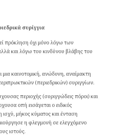
ριεδρικά συρίγγια
εί πρόκληση όχι μόνο λόγω των
λλά και λόγω του κινδύνου βλάβης του
αι μια καινοτομική, ανώδυνη, αναίμακτη
εριπρωκτικών (περιεδρικών) συριγγίων.
ουσας περιοχής (συριγγώδεις πόροι) και
χουσα οπή εισάγεται ο ειδικός
 ισχύ, μήκος κύματος και ένταση
μιούργησε η φλεγμονή σε ελεγχόμενο
ους ιστούς.