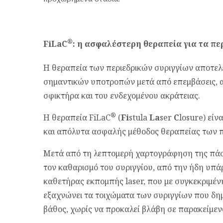
®
FiLaC
: η ασφαλέστερη θεραπεία για τα πε
Η θεραπεία των περιεδρικών συριγγίων αποτελ
σημαντικών υποτροπών μετά από επεμβάσεις, α
σφικτήρα και του ενδεχομένου ακράτειας.
®
Η θεραπεία FiLaC
(
Fi
stula
La
ser
C
losure) είν
και απόλυτα ασφαλής μέθοδος θεραπείας των π
Μετά από τη λεπτομερή χαρτογράφηση της πάσχ
τον καθαρισμό του συριγγίου, από την ήδη υπάρ
καθετήρας εκπομπής laser, που με συγκεκριμένη
εξαχνώνει τα τοιχώματα των συριγγίων που δη
βάθος, χωρίς να προκαλεί βλάβη σε παρακείμεν