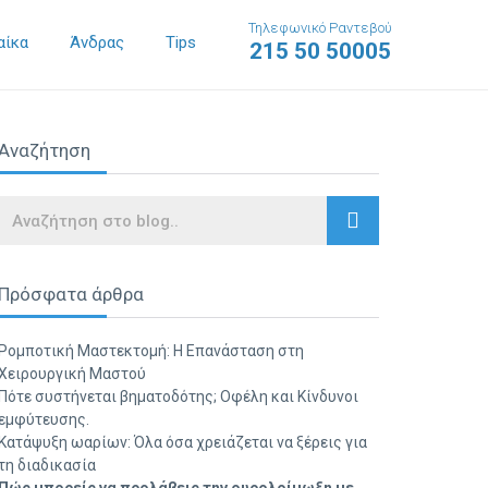
Τηλεφωνικό Ραντεβού
αίκα
Άνδρας
Tips
215 50 50005
Αναζήτηση
Search
Πρόσφατα άρθρα
Ρομποτική Μαστεκτομή: Η Επανάσταση στη
Χειρουργική Μαστού
Πότε συστήνεται βηματοδότης; Οφέλη και Κίνδυνοι
εμφύτευσης.
Κατάψυξη ωαρίων: Όλα όσα χρειάζεται να ξέρεις για
τη διαδικασία