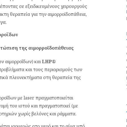
ποντας σε εξειδικευμένους χειρουργούς
κτη θεραπεία για την αιμορροϊδοπάθεια,
υγα.
ρροΐδων
τώπιση της αιμορροϊδοπάθειας
ν αιμορροΐδων) και
LHP®
 προβλήματα και τους περιορισμούς των
ικά πλεονεκτήματα στη θεραπεία της
ροΐδων με laser πραγματοποιείται
ομή του ιστού και πραγματοποιεί (με
τηριών χωρίς βελόνες και ράμματα.
άται ισομερώς στο νερό και το αίμα υπό