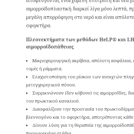
αποφεύγοντας ενδεχόμενη υποτροπή και νέα β
αιμορροϊδοπλαστική διαρκεί λίγα μόνο λεπτά, πρ
μεγάλη απορρόφηση στο νερό και είναι απόλυτα
σφιγκτήρα.
Πλεονεκτήματα των μεθόδων HeLP® και LH
αιμορροϊδοπάθειας
Mικροχειρουργική ακρίβεια, απόλυτη ασφάλεια,
τομές ή ράμματα.
Ελαχιστοποίηση του ρίσκου των ανοιχτών πληγ
μετεγχειρητικού πόνου.
Συρρικνώνουν (δεν κόβουν) τις αιμορροΐδες, 
του πρωκτικού καναλιού.
Διασφαλίζουν την προστασία του πρωκτοδέρματ
βλεννογόνο και το σφιγκτήρα, αποτρέποντας κάθε
Δίνουν λύση για τη θεραπεία της αιμορροϊδοπάθ
προχωρημένα στάδια.