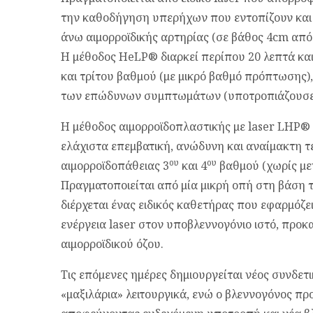
την καθοδήγηση υπερήχων που εντοπίζουν και 
άνω αιμορροϊδικής αρτηρίας (σε βάθος 4cm από
Η μέθοδος HeLP® διαρκεί περίπου 20 λεπτά και 
και τρίτου βαθμού (με μικρό βαθμό πρόπτωσης)
των επώδυνων συμπτωμάτων (υποτροπιάζουσες αι
Η μέθοδος αιμορροϊδοπλαστικής με laser LHP® 
ελάχιστα επεμβατική, ανώδυνη και αναίμακτη τε
ου
ου
αιμορροϊδοπάθειας 3
και 4
βαθμού (χωρίς με
Πραγματοποιείται από μία μικρή οπή στη βάση τ
διέρχεται ένας ειδικός καθετήρας που εφαρμόζει
ενέργεια laser στον υποβλεννογόνιο ιστό, προ
αιμορροϊδικού όζου.
Τις επόμενες ημέρες δημιουργείται νέος συνδετι
«μαξιλάρια» λειτουργικά, ενώ ο βλεννογόνος π