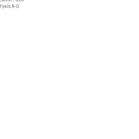
Υγεία Α-Ω