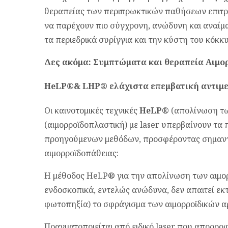
θεραπείας των περιπρωκτικών παθήσεων επιτρέ
να παρέχουν πιο σύγχρονη, ανώδυνη και αναίμα
τα περιεδρικά συρίγγια και την κύστη του κόκκ
Δες ακόμα: Συμπτώματα και θεραπεία Αιμο
HeLP®& LHP® ελάχιστα επεμβατική αντιμε
Οι καινοτομικές τεχνικές
HeLP®
(απολίνωση τω
(αιμορροϊδοπλαστική) με laser υπερβαίνουν τα
προηγούμενων μεθόδων, προσφέροντας σημαντ
αιμορροϊδοπάθειας:
Η μέθοδος HeLP® για την απολίνωση των αιμορ
ενδοσκοπικά, εντελώς ανώδυνα, δεν απαιτεί εκτ
φωτοπηξία) το σφράγισμα των αιμορροϊδικών αρ
Πραγματοποιείται από ειδικό laser που απορροφ