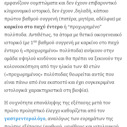
εμφανίζουν συμπτώματα και δεν έχουν επιβαρυντικό
κληρονομικό ιστορικό, δεν έχουν ,δηλαδή, κάποιο
πρώτου βαθμού συγγενή (πατέρα, μητέρα, αδέλφια) με
καρκίνο στο παχύ έντερο
ή “προχωρημένο”
πολύποδα. Αντιθέτως, τα άτομα με θετικό οικογενειακό
ου
ιστορικό (με 1
βαθμού συγγενή με καρκίνο στο παχύ
έντερο ή «προχωρημένο» πολύποδα) ανήκουν στην
ομάδα υψηλού κινδύνου και θα πρέπει να ξεκινούν την
κολονοσκόπηση από την ηλικία των 40 ετών
(«προχωρημένος» πολύποδας θεωρείται αυτός που
είναι πάνω από ένα εκατοστό και έχει συγκεκριμένα
ιστολογικά χαρακτηριστικά στη βιοψία).
Η συχνότητα επανάληψης της εξέτασης μετά τον
πρώτο προληπτικό έλεγχο καθορίζεται από τον
γαστρεντερολόγο
, αναλόγως των ευρημάτων της
πρώτης εξέτασης (αριθμού, μεγέθους και ιστολογικού