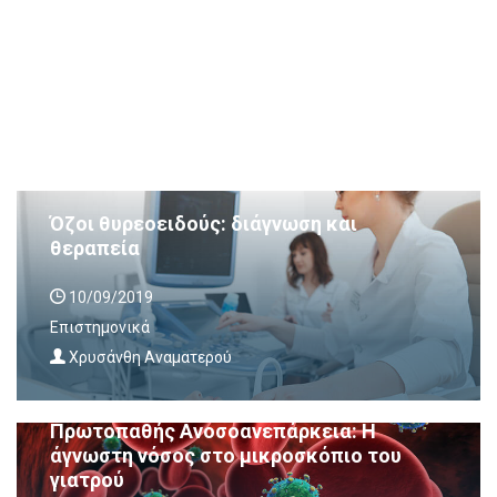
Όζοι θυρεοειδούς: διάγνωση και
θεραπεία
10/09/2019
Επιστημονικά
Χρυσάνθη Αναματερού
Πρωτοπαθής Ανοσοανεπάρκεια: Η
άγνωστη νόσος στο μικροσκόπιο του
γιατρού