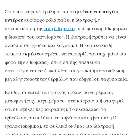
καρκίνου του παχέος
Στην πρωτογενή πρόληψη του
εντέρου
κυρίαρχο ρόλο παίζει η διατροφή, η
παχυσαρκίας
αντιμετώπιση της
, η σωματική άσκηση και
η διακοπή του καπνίσματος. Η διατροφή πρέπει να είναι
πλούσια σε φρούτα και λαχανικά. Η κατανάλωση
κρέατος
κόκκινου
πρέπει να περιορίζεται (π.χ. μόνο μία
φορά την εβδομάδα), όπως επίσης πρέπει να
αποφεύγονται τα ζωικά λίπη και γενικά η κατανάλωση
μεγάλης ποσότητας θερμίδων που οδηγεί σε παχυσαρκία.
Επίσης, συνιστάται υγιεινός τρόπος μαγειρέματος
(αποφυγή π.χ. μαγειρέματος στα κάρβουνα ή στο γκριλ
και σε υψηλές θερμοκρασίες). Το ελαιόλαδο, τα
ιχθυέλαια, το σελήνιο, το ασβέστιο και η βιταμίνη D
(γαλακτοκομικά), το φυλλικό οξύ και μια διατροφή
πλούσια σε φυτικές ίνες προστατεύουν από τον καρκίνο