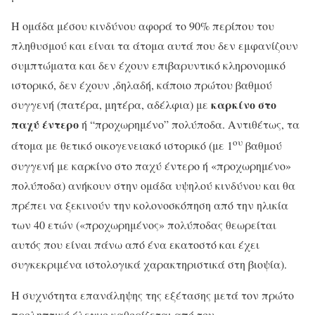
Η ομάδα μέσου κινδύνου αφορά το 90% περίπου του
πληθυσμού και είναι τα άτομα αυτά που δεν εμφανίζουν
συμπτώματα και δεν έχουν επιβαρυντικό κληρονομικό
ιστορικό, δεν έχουν ,δηλαδή, κάποιο πρώτου βαθμού
καρκίνο στο
συγγενή (πατέρα, μητέρα, αδέλφια) με
παχύ έντερο
ή “προχωρημένο” πολύποδα. Αντιθέτως, τα
ου
άτομα με θετικό οικογενειακό ιστορικό (με 1
βαθμού
συγγενή με καρκίνο στο παχύ έντερο ή «προχωρημένο»
πολύποδα) ανήκουν στην ομάδα υψηλού κινδύνου και θα
πρέπει να ξεκινούν την κολονοσκόπηση από την ηλικία
των 40 ετών («προχωρημένος» πολύποδας θεωρείται
αυτός που είναι πάνω από ένα εκατοστό και έχει
συγκεκριμένα ιστολογικά χαρακτηριστικά στη βιοψία).
Η συχνότητα επανάληψης της εξέτασης μετά τον πρώτο
προληπτικό έλεγχο καθορίζεται από τον