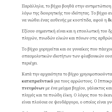
Παράλληλα, το βήχιο βοηθά στην αντιμετώπιση 
λόγω της διουρητικής του ιδιότητας. Το βήχιο 
να νιώθει ένας ασθενής με κυστίτιδα, αφού η
δ
Εξίσου σημαντική είναι και η επουλωτική του
πληγών, πυωδών ελκών και πόνων στις αρθρώσ
Το βήχιο χορηγείται και σε γυναίκες που πάσχ
σπασμολυτικών ιδιοτήτων των φλαβονικών ουσι
περιέχει.
Κατά την αρχαιότητα το βήχιο χρησιμοποιούντα
καταπραϋντικό
για τους αρρώστους. Ο Ιπποκρ
πνευμόνων
με ένα μείγμα βηχίου, γάλακτος και 
πληγές και τα πυώδη έλκη. Ο λόγος που το έκαν
είναι πλούσια σε ψευδάργυρο, ο οποίος είναι γ