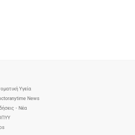
τοματική Υγεία
octoranytime News
δήσεις - Νέα
ΟΠΥΥ
ps