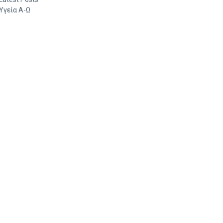
Υγεία Α-Ω