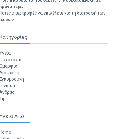
Πώς μπορείς να προλάβεις την ουρολοίμωξη με
κράνμπερι;
Ποιες υπερτροφές να επιλέξετε για τη διατροφή των
μωρών
Κατηγορίες
Υγεία
Ψυχολογία
Ομορφιά
Διατροφή
Εγκυμοσύνη
Γυναίκα
Άνδρας
Tips
Υγεια Α-ω
Home
Latest Posts