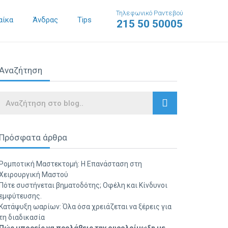
Τηλεφωνικό Ραντεβού
αίκα
Άνδρας
Tips
215 50 50005
Αναζήτηση
Search
Πρόσφατα άρθρα
Ρομποτική Μαστεκτομή: Η Επανάσταση στη
Χειρουργική Μαστού
Πότε συστήνεται βηματοδότης; Οφέλη και Κίνδυνοι
εμφύτευσης.
Κατάψυξη ωαρίων: Όλα όσα χρειάζεται να ξέρεις για
τη διαδικασία