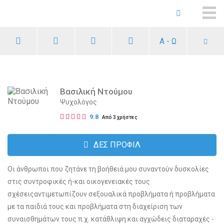
ME
Α - Ω
Βασιλική Ντούμου
Ψυχολόγος
9.8
Από 3 χρήστες
ΔΕΣ ΠΡΟΦΙΛ
Οι άνθρωποι που ζητάνε τη βοήθειά μου συναντούν δυσκολίες
στις συντροφικές ή-και οικογενειακές τους
σχέσειςαντιμετωπίζουν σεξουαλικά προβλήματα ή προβλήματα
με τα παιδιά τους και προβλήματα στη διαχείριση των
συναισθημάτων τους π.χ. κατάθλιψη και αγχώδεις διαταραχές -