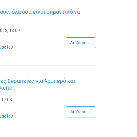
ους: όλα όσα είναι σημαντικό να
013, 13:09
Διάβασέ το
νασίου
νες θεραπείες για λαμπερό και
σωπο!
 17:08
Διάβασέ το
νασίου