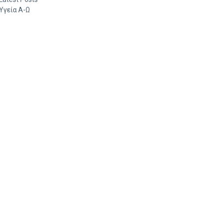
Υγεία Α-Ω