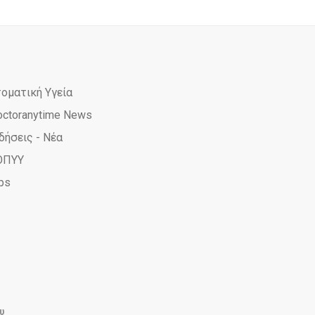
τοματική Υγεία
octoranytime News
δήσεις - Νέα
ΟΠΥΥ
ps
ime
yTime
rAnyTime
υ