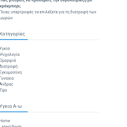
Πώς μπορείς να προλάβεις την ουρολοίμωξη με
κράνμπερι;
Ποιες υπερτροφές να επιλέξετε για τη διατροφή των
μωρών
Κατηγορίες
Υγεία
Ψυχολογία
Ομορφιά
Διατροφή
Εγκυμοσύνη
Γυναίκα
Άνδρας
Tips
Υγεια Α-ω
Home
Latest Posts