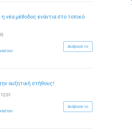
 η νέα μέθοδος ενάντια στο τοπικό
05
Διάβασέ το
νασίου
την αυξητική στήθους!
 12:01
Διάβασέ το
νασίου