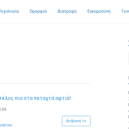
Ψυχολογία
Ομορφιά
Διατροφή
Εγκυμοσύνη
Γυν
τέλος πια στα πεταχτά αφτιά!
4:04
Διάβασέ το
νασίου