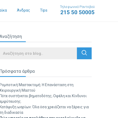
Τηλεφωνικό Ραντεβού
αίκα
Άνδρας
Tips
215 50 50005
Αναζήτηση
Search
Πρόσφατα άρθρα
Ρομποτική Μαστεκτομή: Η Επανάσταση στη
Χειρουργική Μαστού
Πότε συστήνεται βηματοδότης; Οφέλη και Κίνδυνοι
εμφύτευσης.
Κατάψυξη ωαρίων: Όλα όσα χρειάζεται να ξέρεις για
τη διαδικασία