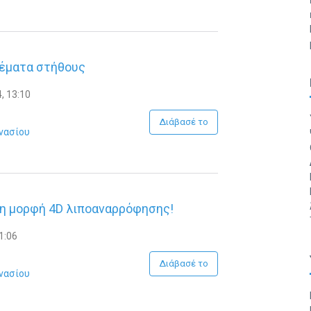
θέματα στήθους
, 13:10
Διάβασέ το
νασίου
η μορφή 4D λιποαναρρόφησης!
1:06
Διάβασέ το
νασίου