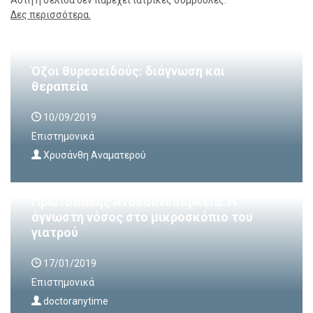
Δες περισσότερα.
Όζοι θυρεοειδούς: διάγνωση και
θεραπεία
10/09/2019
Επιστημονικά
Χρυσάνθη Αναματερού
Πρωτοπαθής Ανοσοανεπάρκεια: Η
άγνωστη νόσος στο μικροσκόπιο του
γιατρού
17/01/2019
Επιστημονικά
doctoranytime