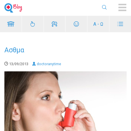
ME
Α - Ω
Ασθμα
13/09/2013
doctoranytime