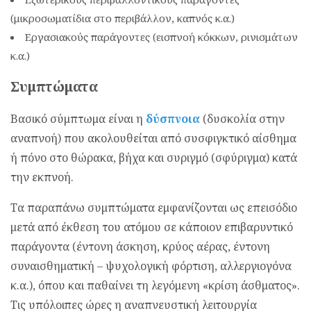
(μικροσωματίδια στο περιβάλλον, καπνός κ.α.)
Εργασιακούς παράγοντες (εισπνοή κόκκων, ρινισμάτων
κ.α.)
Συμπτώματα
Βασικό σύμπτωμα είναι η
δύσπνοια
(δυσκολία στην
αναπνοή) που ακολουθείται από συσφιγκτικό αίσθημα
ή πόνο στο θώρακα, βήχα και συριγμό (σφύριγμα) κατά
την εκπνοή.
Τα παραπάνω συμπτώματα εμφανίζονται ως επεισόδιο
μετά από έκθεση του ατόμου σε κάποιον επιβαρυντικό
παράγοντα (έντονη άσκηση, κρύος αέρας, έντονη
συναισθηματική – ψυχολογική φόρτιση, αλλεργιογόνα
κ.α.), όπου και παθαίνει τη λεγόμενη «κρίση άσθματος».
Τις υπόλοιπες ώρες η αναπνευστική λειτουργία