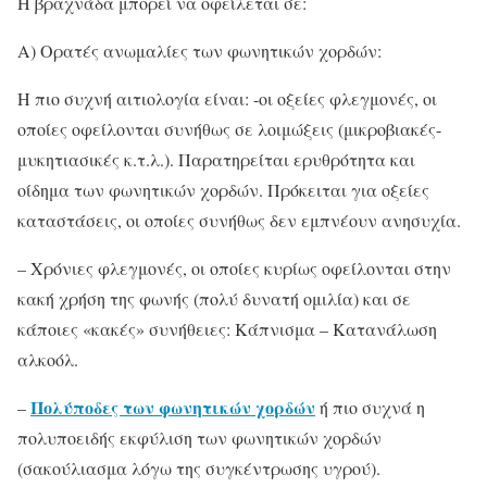
Η βραχνάδα μπορεί να οφείλεται σε:
Α) Ορατές ανωμαλίες των φωνητικών χορδών:
Η πιο συχνή αιτιολογία είναι: -οι οξείες φλεγμονές, οι
οποίες οφείλονται συνήθως σε λοιμώξεις (μικροβιακές-
μυκητιασικές κ.τ.λ.). Παρατηρείται ερυθρότητα και
οίδημα των φωνητικών χορδών. Πρόκειται για οξείες
καταστάσεις, οι οποίες συνήθως δεν εμπνέουν ανησυχία.
– Χρόνιες φλεγμονές, οι οποίες κυρίως οφείλονται στην
κακή χρήση της φωνής (πολύ δυνατή ομιλία) και σε
κάποιες «κακές» συνήθειες: Kάπνισμα – Κατανάλωση
αλκοόλ.
Πολύποδες των φωνητικών χορδών
–
ή πιο συχνά η
πολυποειδής εκφύλιση των φωνητικών χορδών
(σακούλιασμα λόγω της συγκέντρωσης υγρού).