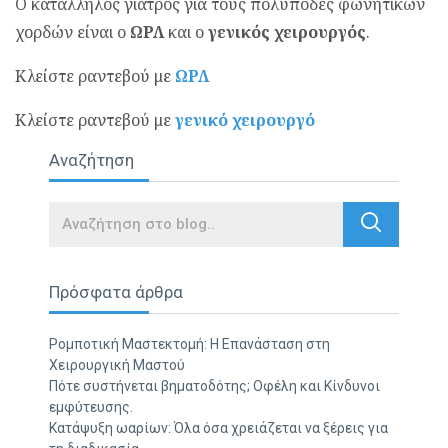
Ο κατάλληλος γιατρός για τους πολύποδες φωνητικών
χορδών είναι ο
ΩΡΛ
και ο
γενικός
χειρουργός
.
Κλείστε ραντεβού με
ΩΡΛ
Κλείστε ραντεβού με
γενικό χειρουργό
Αναζήτηση
Search
Πρόσφατα άρθρα
Ρομποτική Μαστεκτομή: Η Επανάσταση στη
Χειρουργική Μαστού
Πότε συστήνεται βηματοδότης; Οφέλη και Κίνδυνοι
εμφύτευσης.
Κατάψυξη ωαρίων: Όλα όσα χρειάζεται να ξέρεις για