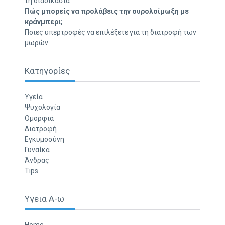
τη διαδικασία
Πώς μπορείς να προλάβεις την ουρολοίμωξη με
κράνμπερι;
Ποιες υπερτροφές να επιλέξετε για τη διατροφή των
μωρών
Κατηγορίες
Υγεία
Ψυχολογία
Ομορφιά
Διατροφή
Εγκυμοσύνη
Γυναίκα
Άνδρας
Tips
Υγεια Α-ω
Home