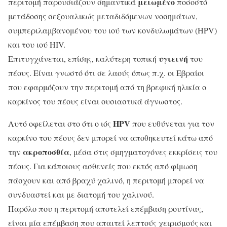
μειωμένο
περιτομή παρουσιάζουν σημαντικά
ποσοστό
μετάδοσης σεξουαλικώς μεταδιδόμενων νοσημάτων,
συμπεριλαμβανομένου του ιού των κονδυλωμάτων (HPV)
και του ιού HIV.
υγιεινή
Επιτυγχάνεται, επίσης, καλύτερη τοπική
του
πέους. Είναι γνωστό ότι σε λαούς όπως π.χ. οι Εβραίοι
που εφαρμόζουν την περιτομή από τη βρεφική ηλικία ο
καρκίνος του πέους είναι ουσιαστικά άγνωστος.
HPV
Αυτό οφείλεται στο ότι ο ιός
που ευθύνεται για τον
καρκίνο του πέους δεν μπορεί να αποθηκευτεί κάτω από
ακροποσθία
την
, μέσα στις σμηγματογόνες εκκρίσεις του
πέους. Για κάποιους ασθενείς που εκτός από φίμωση
πάσχουν και από βραχύ χαλινό, η περιτομή μπορεί να
συνδυαστεί και με διατομή του χαλινού.
Παρόλο που η περιτομή αποτελεί επέμβαση ρουτίνας,
είναι μία επέμβαση που απαιτεί λεπτούς χειρισμούς και