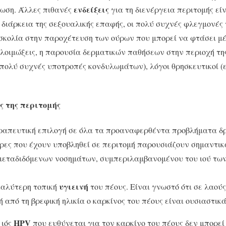
ενδείξεις
μωση. Άλλες πιθανές
για τη διενέργεια περιτομής εί
 διάρκεια της σεξουαλικής επαφής, οι πολύ συχνές φλεγμονές
υσκολία στην παροχέτευση των ούρων που μπορεί να φτάσει μέ
ολοιμώξεις, η παρουσία δερματικών παθήσεων στην περιοχή τη
 πολύ συχνές υποτροπές κονδυλωμάτων), λόγοι θρησκευτικοί (
ς της περιτομής
εραπευτική επιλογή σε όλα τα προαναφερθέντα προβλήματα δ
δρες που έχουν υποβληθεί σε περιτομή παρουσιάζουν σημαντι
μεταδιδόμενων νοσημάτων, συμπεριλαμβανομένου του ιού τω
υγιεινή
καλύτερη τοπική
του πέους. Είναι γνωστό ότι σε λαούς
 από τη βρεφική ηλικία ο καρκίνος του πέους είναι ουσιαστικ
HPV
 ιός
που ευθύνεται για τον καρκίνο του πέους δεν μπορε