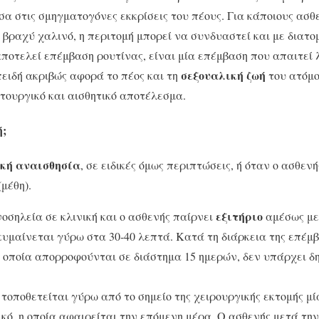
έσα στις σμηγματογόνες εκκρίσεις του πέους. Για κάποιους ασθ
βραχύ χαλινό, η περιτομή μπορεί να συνδυαστεί και με διατο
ποτελεί επέμβαση ρουτίνας, είναι μία επέμβαση που απαιτεί 
σεξουαλική
ζωή
πειδή ακριβώς αφορά το πέος και τη
του ατόμο
ιτουργικό και αισθητικό αποτέλεσμα.
ή;
κή αναισθησία
, σε ειδικές όμως περιπτώσεις, ή όταν ο ασθεν
(μέθη).
εξιτήριο
νοσηλεία σε κλινική και ο ασθενής παίρνει
αμέσως με
κυμαίνεται γύρω στα 30-40 λεπτά. Κατά τη διάρκεια της επέμ
 οποία απορροφούνται σε διάστημα 15 ημερών, δεν υπάρχει δ
 τοποθετείται γύρω από το σημείο της χειρουργικής εκτομής μ
ικό, η οποία αφαιρείται την επόμενη μέρα. Ο ασθενής μετά τη