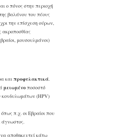
ναι ο πόνος στην περιοχή
 της βαλάνου του πέους
χρι την επίσχεση ούρων,
ς ακροποσθίας
εβραίοι, μουσουλμάνοι)
προφυλακτικά
ρα και
.
μειωμένο
κά
ποσοστό
ν κονδυλωμάτων (HPV)
 όπως π.χ. οι Εβραίοι που
ά άγνωστος.
ί να αποθηκευτεί κάτω