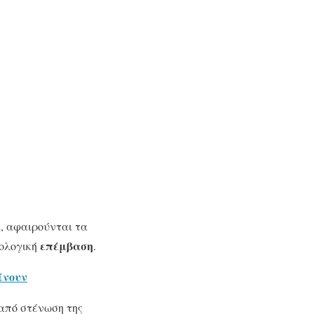
α, αφαιρούνται τα
επέμβαση
ρολογική
.
ίνουν
 από στένωση της