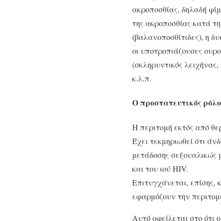
ακροποσθίας, δηλαδή φί
της ακροποσθίας κατά τη
(βαλανοποσθίτιδες), η δ
οι υποτροπιάζουσες ουρ
(σκληρυντικός λειχήνας,
κ.λ.π.
Ο προστατευτικός ρόλο
Η περιτομή εκτός από θ
Έχει τεκμηριωθεί ότι άν
μετάδοσης σεξουαλικώς 
και του ιού HIV.
Επιτυγχάνεται, επίσης, 
εφαρμόζουν την περιτομή
Αυτό οφείλεται στο ότι ο