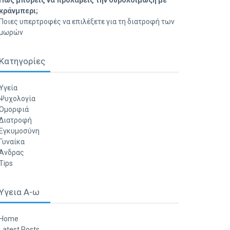
Πώς μπορείς να προλάβεις την ουρολοίμωξη με
κράνμπερι;
Ποιες υπερτροφές να επιλέξετε για τη διατροφή των
μωρών
Κατηγορίες
Υγεία
Ψυχολογία
Ομορφιά
Διατροφή
Εγκυμοσύνη
Γυναίκα
Άνδρας
Tips
Υγεια Α-ω
Home
Latest Posts