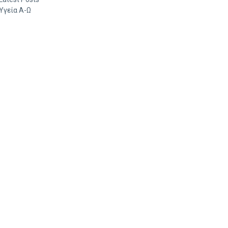
Υγεία Α-Ω