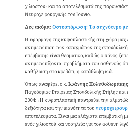
χιλιοστού- και τα αποτελέσματά της παρουσιάσ
Νευροχειρουργικής τον Ιούνιο.
Δες ακόμα:
Οστεοπόρωση: Το συχνότερο με
Η εφαρμογή της κυφοπλαστικής στη χώρα μας έ
αντιμετώπιση των καταγμάτων της σπονδυλικής
επέμβασης είναι θεαματικό, καθώς ο πόνος ξεπε
αντιμετωπίζονται προβλήματα του ασθενούς όπ
καθήλωση στο κρεβάτι, η κατάθλιψη κ.ά.
Όπως αναφέρει ο κ.
Ιωάννης Πολυθοδωράκη
Παγκόσμιας Εταιρείας Σπονδυλικής Στήλης και 
2004: «Η κυφοπλαστική παντρεύει την αλματώδη
δεξιότητα και την ικανότητα του
νευροχειρουρ
αποτελέσματα. Είναι μια ελάχιστα επεμβατική μέ
ενός χιλιοστού και νοσηλεία για τον ασθενή λιγ