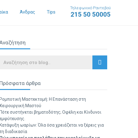
Τηλεφωνικό Ραντεβού
αίκα
Άνδρας
Tips
215 50 50005
Αναζήτηση
Search
Πρόσφατα άρθρα
Ρομποτική Μαστεκτομή: Η Επανάσταση στη
Χειρουργική Μαστού
Πότε συστήνεται βηματοδότης; Οφέλη και Κίνδυνοι
εμφύτευσης.
Κατάψυξη ωαρίων: Όλα όσα χρειάζεται να ξέρεις για
τη διαδικασία