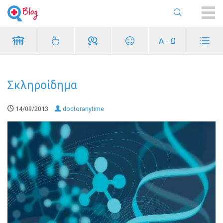
ME
Α - Ω
Σκληροίδημα
14/09/2013
doctoranytime