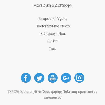
Μαγειρική & Διατροφή
Στοματική Υγεία
Doctoranytime News
Ειδήσεις - Νέα
ΕΟΠΥΥ
Tips
DoctorAnyTime
DoctorAnyTime
DoctorAnyT
DoctorAn
Docto
at
at
at
at
at
© 2026 Doctoranytime
Όροι χρήσης
Πολιτική προστασίας
απορρήτου
Facebook
Twitter
Youtube
Google
Instag