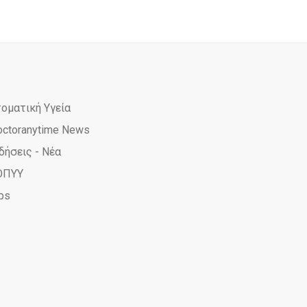
τοματική Υγεία
octoranytime News
δήσεις - Νέα
ΟΠΥΥ
ps
ime
yTime
rAnyTime