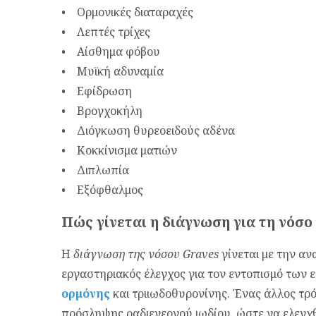
• Ορμονικές διαταραχές
• Λεπτές τρίχες
• Αίσθημα φόβου
• Μυϊκή αδυναμία
• Εφίδρωση
• Βρογχοκήλη
• Διόγκωση θυρεοειδούς αδένα
• Κοκκίνισμα ματιών
• Διπλωπία
• Εξόφθαλμος
Πώς γίνεται η διάγνωση για τη νόσ
Η
διάγνωση της νόσου Graves
γίνεται με την α
εργαστηριακός έλεγχος για τον εντοπισμό των 
ορμόνης
και τριιωδοθυρονίνης. Ένας άλλος τρό
πρόσληψης ραδιενεργού ιωδίου, ώστε να ελεγχ