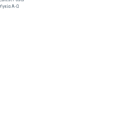
Υγεία Α-Ω