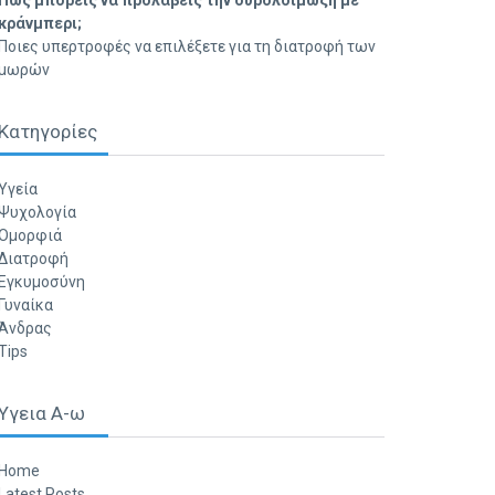
Πώς μπορείς να προλάβεις την ουρολοίμωξη με
κράνμπερι;
Ποιες υπερτροφές να επιλέξετε για τη διατροφή των
μωρών
Κατηγορίες
Υγεία
Ψυχολογία
Ομορφιά
Διατροφή
Εγκυμοσύνη
Γυναίκα
Άνδρας
Tips
Υγεια Α-ω
Home
Latest Posts