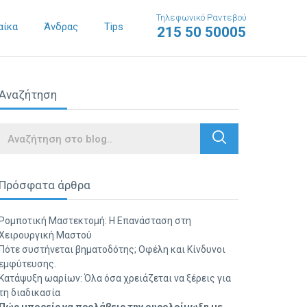
Τηλεφωνικό Ραντεβού
αίκα
Άνδρας
Tips
215 50 50005
Αναζήτηση
Search
Πρόσφατα άρθρα
Ρομποτική Μαστεκτομή: Η Επανάσταση στη
Χειρουργική Μαστού
Πότε συστήνεται βηματοδότης; Οφέλη και Κίνδυνοι
εμφύτευσης.
Κατάψυξη ωαρίων: Όλα όσα χρειάζεται να ξέρεις για
τη διαδικασία