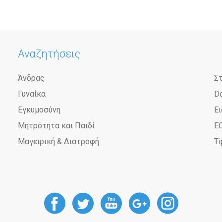
Αναζητήσεις
Άνδρας
Σ
Γυναίκα
D
Εγκυμοσύνη
Ει
Μητρότητα και Παιδί
Ε
Μαγειρική & Διατροφή
Ti
DoctorAnyTime
DoctorAnyTime
DoctorAnyT
DoctorAn
Docto