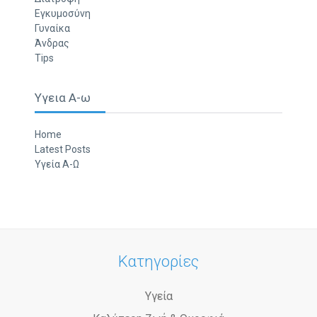
Εγκυμοσύνη
Γυναίκα
Άνδρας
Tips
Υγεια Α-ω
Home
Latest Posts
Υγεία Α-Ω
Κατηγορίες
Υγεία