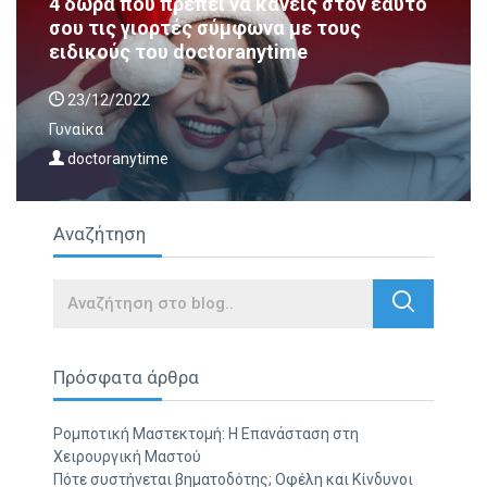
4 δώρα που πρέπει να κάνεις στον εαυτό
σου τις γιορτές σύμφωνα με τους
ειδικούς του doctoranytime
23/12/2022
Γυναίκα
doctoranytime
Αναζήτηση
Search
Πρόσφατα άρθρα
Ρομποτική Μαστεκτομή: Η Επανάσταση στη
Χειρουργική Μαστού
Πότε συστήνεται βηματοδότης; Οφέλη και Κίνδυνοι