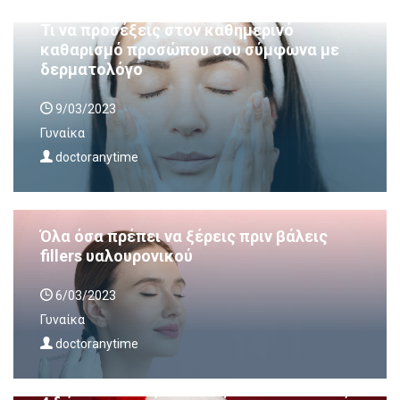
Τι να προσέξεις στον καθημερινό
καθαρισμό προσώπου σου σύμφωνα με
δερματολόγο
9/03/2023
Γυναίκα
doctoranytime
Όλα όσα πρέπει να ξέρεις πριν βάλεις
fillers υαλουρονικού
6/03/2023
Γυναίκα
doctoranytime