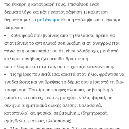
πιο έγκυρη η καταγραφή τους, επισκέψου έναν
δερματολόγο και κάνε χαρτογράφηση. Η καλύτερη
θεραπεία για το
μελάνωμα
είναι η πρόληψη και η έγκαιρη
διάγνωση.
Κάθε φορά που βγαίνεις από τη θάλασσα, πρέπει να
ανανεώνεις το αντηλιακό σου. Ακόμη κι αν αναγράφεται
πάνω στη συσκευασία του ότι είναι αδιάβροχο, μετά από
κολύμπι συνήθως έχει μειωθεί δραστικά η
αποτελεσματικότητά του, οπότε χρειάζεται ανανέωση.
Τις ημέρες που εκτίθεσαι αρκετά στον ήλιο, φρόντισε να
ενυδατώσεις και να θρέψεις το δέρμα σου μέσα από τη δια-
τροφή σου. Προτίμησε τροφές πλούσιες σε βιταμίνη Α
(καρότο, ντομάτες, πεπόνι, μοσχάρι, γάλα, ψάρια), σε
σελήνιο (δημητριακά ολικής άλεσης, θαλασσινά,
κοτόπουλο) και φυσικά, σε βιταμίνη Ε (δημητριακά,
αμύγδαλα, φιστίκια, ηλιόσπορος).
Μην ξεχνάς να πίνεις περίπου 2 λίτρα νερό ημερησίως,