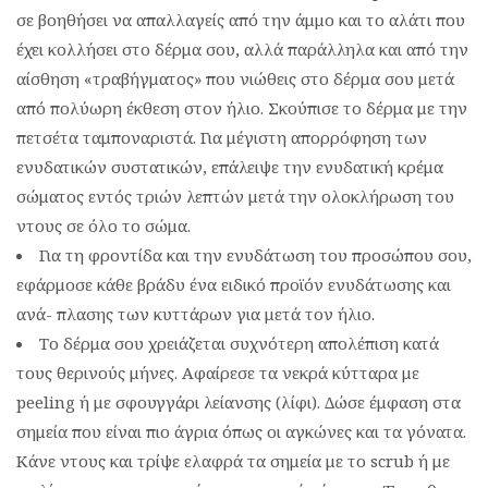
σε βοηθήσει να απαλλαγείς από την άμμο και το αλάτι που
έχει κολλήσει στο δέρμα σου, αλλά παράλληλα και από την
αίσθηση «τραβήγματος» που νιώθεις στο δέρμα σου μετά
από πολύωρη έκθεση στον ήλιο. Σκούπισε το δέρμα με την
πετσέτα ταμποναριστά. Για μέγιστη απορρόφηση των
ενυδατικών συστατικών, επάλειψε την ενυδατική κρέμα
σώματος εντός τριών λεπτών μετά την ολοκλήρωση του
ντους σε όλο το σώμα.
Για τη φροντίδα και την ενυδάτωση του προσώπου σου,
εφάρμοσε κάθε βράδυ ένα ειδικό προϊόν ενυδάτωσης και
ανά- πλασης των κυττάρων για μετά τον ήλιο.
Το δέρμα σου χρειάζεται συχνότερη απολέπιση κατά
τους θερινούς μήνες. Αφαίρεσε τα νεκρά κύτταρα με
peeling ή με σφουγγάρι λείανσης (λίφι). ∆ώσε έμφαση στα
σημεία που είναι πιο άγρια όπως οι αγκώνες και τα γόνατα.
Κάνε ντους και τρίψε ελαφρά τα σημεία με το scrub ή με