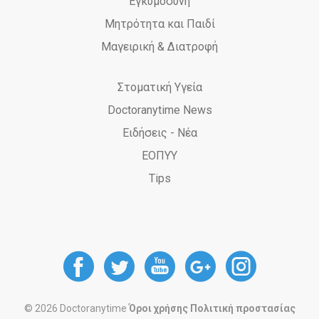
Εγκυμοσύνη
Μητρότητα και Παιδί
Μαγειρική & Διατροφή
Στοματική Υγεία
Doctoranytime News
Ειδήσεις - Νέα
ΕΟΠΥΥ
Tips
DoctorAnyTime
DoctorAnyTime
DoctorAnyT
DoctorAn
Docto
at
at
at
at
at
© 2026 Doctoranytime
Όροι χρήσης
Πολιτική προστασίας