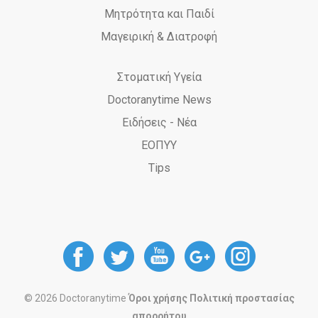
Μητρότητα και Παιδί
Μαγειρική & Διατροφή
Στοματική Υγεία
Doctoranytime News
Ειδήσεις - Νέα
ΕΟΠΥΥ
Tips
DoctorAnyTime
DoctorAnyTime
DoctorAnyT
DoctorAn
Docto
at
at
at
at
at
© 2026 Doctoranytime
Όροι χρήσης
Πολιτική προστασίας
απορρήτου