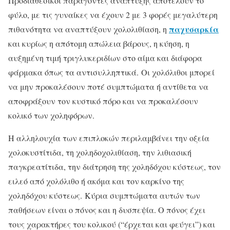
Προδιαθεσικοί παράγοντες ανάπτυξης αποτελούν το
φύλο, με τις γυναίκες να έχουν 2 με 3 φορές μεγαλύτερη
παχυσαρκία
πιθανότητα να αναπτύξουν χολολιθίαση, η
και κυρίως η απότομη απώλεια βάρους, η κύηση, η
αυξημένη τιμή τριγλυκεριδίων στο αίμα και διάφορα
φάρμακα όπως τα αντισυλληπτικά. Οι χολόλιθοι μπορεί
να μην προκαλέσουν ποτέ συμπτώματα ή αντίθετα να
αποφράξουν τον κυστικό πόρο και να προκαλέσουν
κολικό των χοληφόρων.
Η αλληλουχία των επιπλοκών περιλαμβάνει την οξεία
χολοκυστίτιδα, τη χοληδοχολιθίαση, την λιθιασική
παγκρεατίτιδα, την διάτρηση της χοληδόχου κύστεως, τον
ειλεό από χολόλιθο ή ακόμα και τον καρκίνο της
χοληδόχου κύστεως. Κύρια συμπτώματα αυτών των
παθήσεων είναι ο πόνος και η δυσπεψία. Ο πόνος έχει
τους χαρακτήρες του κολικού (“έρχεται και φεύγει”) και