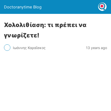
Doctoranytime Blog
Χολολιθίαση: τι πρέπει να
γνωρίζετε!
Ιωάννης Καραΐσκος
13 years ago