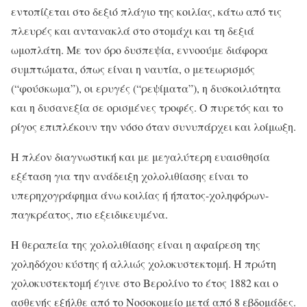
εντοπίζεται στο δεξιό πλάγιο της κοιλίας, κάτω από τις
πλευρές και αντανακλά στο στομάχι και τη δεξιά
ωμοπλάτη. Με τον όρο δυσπεψία, εννοούμε διάφορα
συμπτώματα, όπως είναι η ναυτία, ο μετεωρισμός
(“φούσκωμα”), οι ερυγές (“ρεψίματα”), η δυσκοιλιότητα
και η δυσανεξία σε ορισμένες τροφές. Ο πυρετός και το
ρίγος επιπλέκουν την νόσο όταν συνυπάρχει και λοίμωξη.
Η πλέον διαγνωστική και με μεγαλύτερη ευαισθησία
εξέταση για την ανάδειξη χολολιθίασης είναι το
υπερηχογράφημα άνω κοιλίας ή ήπατος-χοληφόρων-
παγκρέατος, πιο εξειδικευμένα.
Η θεραπεία της χολολιθίασης είναι η αφαίρεση της
χοληδόχου κύστης ή αλλιώς χολοκυστεκτομή. Η πρώτη
χολοκυστεκτομή έγινε στο Βερολίνο το έτος 1882 και ο
ασθενής εξήλθε από το Νοσοκομείο μετά από 8 εβδομάδες.