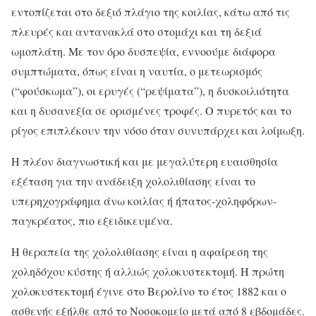
εντοπίζεται στο δεξιό πλάγιο της κοιλίας, κάτω από τις
πλευρές και αντανακλά στο στομάχι και τη δεξιά
ωμοπλάτη. Με τον όρο δυσπεψία, εννοούμε διάφορα
συμπτώματα, όπως είναι η ναυτία, ο μετεωρισμός
(“φούσκωμα”), οι ερυγές (“ρεψίματα”), η δυσκοιλιότητα
και η δυσανεξία σε ορισμένες τροφές. Ο πυρετός και το
ρίγος επιπλέκουν την νόσο όταν συνυπάρχει και λοίμωξη.
Η πλέον διαγνωστική και με μεγαλύτερη ευαισθησία
εξέταση για την ανάδειξη χολολιθίασης είναι το
υπερηχογράφημα άνω κοιλίας ή ήπατος-χοληφόρων-
παγκρέατος, πιο εξειδικευμένα.
Η θεραπεία της χολολιθίασης είναι η αφαίρεση της
χοληδόχου κύστης ή αλλιώς χολοκυστεκτομή. Η πρώτη
χολοκυστεκτομή έγινε στο Βερολίνο το έτος 1882 και ο
ασθενής εξήλθε από το Νοσοκομείο μετά από 8 εβδομάδες.