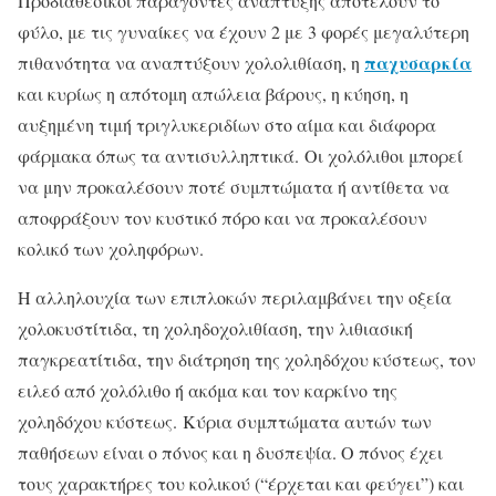
Προδιαθεσικοί παράγοντες ανάπτυξης αποτελούν το
φύλο, με τις γυναίκες να έχουν 2 με 3 φορές μεγαλύτερη
παχυσαρκία
πιθανότητα να αναπτύξουν χολολιθίαση, η
και κυρίως η απότομη απώλεια βάρους, η κύηση, η
αυξημένη τιμή τριγλυκεριδίων στο αίμα και διάφορα
φάρμακα όπως τα αντισυλληπτικά. Οι χολόλιθοι μπορεί
να μην προκαλέσουν ποτέ συμπτώματα ή αντίθετα να
αποφράξουν τον κυστικό πόρο και να προκαλέσουν
κολικό των χοληφόρων.
Η αλληλουχία των επιπλοκών περιλαμβάνει την οξεία
χολοκυστίτιδα, τη χοληδοχολιθίαση, την λιθιασική
παγκρεατίτιδα, την διάτρηση της χοληδόχου κύστεως, τον
ειλεό από χολόλιθο ή ακόμα και τον καρκίνο της
χοληδόχου κύστεως. Κύρια συμπτώματα αυτών των
παθήσεων είναι ο πόνος και η δυσπεψία. Ο πόνος έχει
τους χαρακτήρες του κολικού (“έρχεται και φεύγει”) και