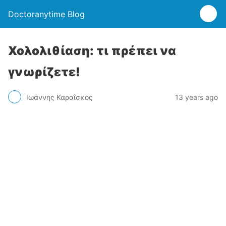
Doctoranytime Blog
Χολολιθίαση: τι πρέπει να
γνωρίζετε!
Ιωάννης Καραΐσκος
13 years ago