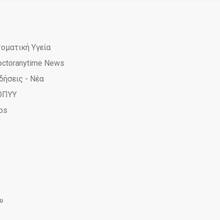
τοματική Υγεία
octoranytime News
δήσεις - Νέα
ΟΠΥΥ
ps
e
ime
yTime
AnyTime
υ