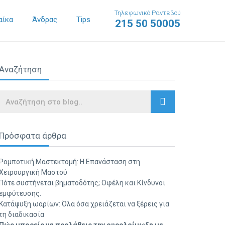
Τηλεφωνικό Ραντεβού
αίκα
Άνδρας
Tips
215 50 50005
Αναζήτηση
Search
Πρόσφατα άρθρα
Ρομποτική Μαστεκτομή: Η Επανάσταση στη
Χειρουργική Μαστού
Πότε συστήνεται βηματοδότης; Οφέλη και Κίνδυνοι
εμφύτευσης.
Κατάψυξη ωαρίων: Όλα όσα χρειάζεται να ξέρεις για
τη διαδικασία