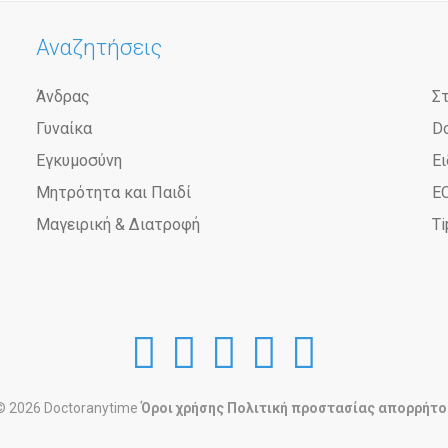
Αναζητήσεις
Άνδρας
Σ
Γυναίκα
D
Εγκυμοσύνη
Ει
Μητρότητα και Παιδί
Ε
Μαγειρική & Διατροφή
Ti
DoctorAnyTime
DoctorAnyTim
DoctorAnyT
DoctorAn
Doctor
at
at
at
at
at
© 2026 Doctoranytime
Όροι χρήσης
Πολιτική προστασίας απορρήτο