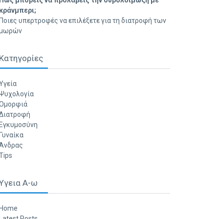
Πώς μπορείς να προλάβεις την ουρολοίμωξη με
κράνμπερι;
Ποιες υπερτροφές να επιλέξετε για τη διατροφή των
μωρών
Κατηγορίες
Υγεία
Ψυχολογία
Ομορφιά
Διατροφή
Εγκυμοσύνη
Γυναίκα
Άνδρας
Tips
Υγεια Α-ω
Home
Latest Posts