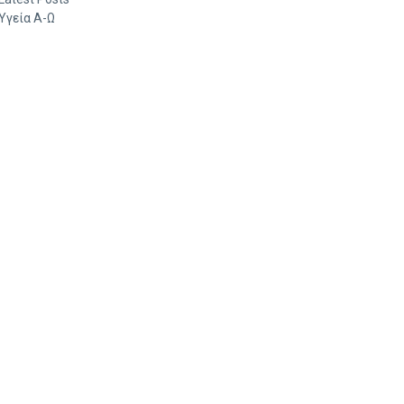
Υγεία Α-Ω