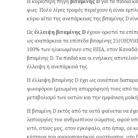
Η κυριότερη πηγή
βιταμίνης D
για τα παιδιά κα
φως. Πολύ λίγες τροφές περιέχουν ή είναι εμπλου
κύριο αίτιο της ανεπάρκειας της βιταμίνης D εί
Ως
έλλειψη βιταμίνης D
έχουν οριστεί τα επίπ
ως ανεπάρκεια τα επίπεδα βιταμίνης 25(OH)VitD
100% των ηλικιωμένων στις ΗΠΑ, στον Καναδά
βιταμίνης D. Τα παιδιά και οι ενήλικες αποτελο
έλλειψη ή ανεπάρκειά της.
Η έλλειψη βιταμίνης D έχει ως συνέπεια διαταρ
φωσφόρου (μειωμένη απορρόφησή τους από τις
μεταβολισμό των οστών και την εμφάνιση μυϊκή
Η βιταμίνη D εκτός από τα οστά φαίνεται να έχε
λειτουργίες του ανθρωπίνου σώματος, αφού υπ
ιστό, στους μυς, στον εγκέφαλο, στο ήπαρ, σε κ
κύτταρα του ανοσοποιητικού συστήματος, στο 