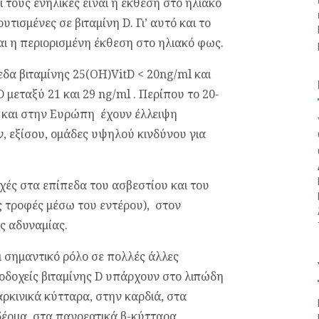
ι τους ενήλικες είναι η έκθεση στο ηλιακό
τισμένες σε βιταμίνη D. Γι’ αυτό και το
ναι η περιορισμένη έκθεση στο ηλιακό φως.
εδα βιταμίνης 25(OH)VitD < 20ng/ml και
 μεταξύ 21 και 29 ng/ml . Περίπου το 20-
 και στην Ευρώπη έχουν έλλειψη
ύν, εξίσου, ομάδες υψηλού κινδύνου για
αχές στα επίπεδα του ασβεστίου και του
 τροφές μέσω του εντέρου), στον
ς αδυναμίας.
ι σημαντικό ρόλο σε πολλές άλλες
οδοχείς βιταμίνης D υπάρχουν στο λιπώδη
αρκινικά κύτταρα, στην καρδιά, στα
δέρμα, στα παγρεατικά β-κύτταρα