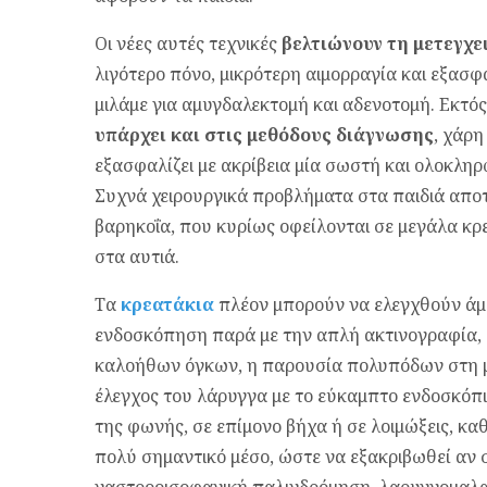
Οι νέες αυτές τεχνικές
βελτιώνουν τη μετεγχ
λιγότερο πόνο, μικρότερη αιμορραγία και εξα­σ
μιλάμε για αμυγδα­λεκτομή και αδενοτομή. Εκτό
υπάρχει και στις μεθόδους διάγνωσης
, χάρ
εξασφαλίζει με ακρίβεια μία σωστή και ολοκλη
Συχνά χειρουργικά προβλήματα στα παιδιά αποτε
βαρηκοΐα, που κυρίως οφείλονται σε μεγάλα κρ
στα αυτιά.
Τα
κρεατάκια
πλέον μπορούν να ελεγχθούν άμε
ενδοσκόπηση παρά με την απλή ακτινογραφία, 
καλοήθων όγκων, η παρουσία πολυπόδων στη μ
έλεγχος του λάρυγγα με το εύκαμπτο ενδοσκόπι
της φωνής, σε επίμονο βήχα ή σε λοιμώξεις, κα
πολύ σημαντικό μέσο, ώστε να εξακριβωθεί αν 
γαστροοισοφαγική παλινδρόμηση, λαρυγγομαλα