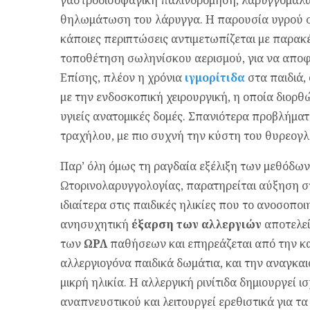
θηλωμάτωση του λάρυγγα. Η παρουσία υγρού στα
κάποιες περιπτώσεις αντιμετωπίζεται με παρακ
τοποθέτηση σωληνίσκου αερισμού, για να αποφ
Επίσης, πλέον η χρόνια
ιγμορίτιδα
στα παιδιά, 
με την ενδοσκοπική χειρουργική, η οποία διορθών
υγιείς ανατομικές δομές. Σπα­νιότερα προβλήμα
τρα­χήλου, με πιο συχνή την κύστη του θυρεογ
Παρ’ όλη όμως τη ραγδαία εξέλιξη των μεθόδων
Ωτορινολαρυγγολογίας, παρατηρείται αύξηση 
ιδιαίτερα στις παιδικές ηλικίες που το ανοσοπο
ανησυχητική
έξαρση των αλλεργιών
αποτελεί
των
ΩΡΛ
παθήσεων και επηρεάζεται από την κα
αλλεργιογόνα παιδικά δωμάτια, και την αναγκα
μικρή ηλικία. Η αλλεργική ρινίτιδα δημιουργεί ι
αναπνευστικού και λειτουργεί ερεθιστικά για τα α