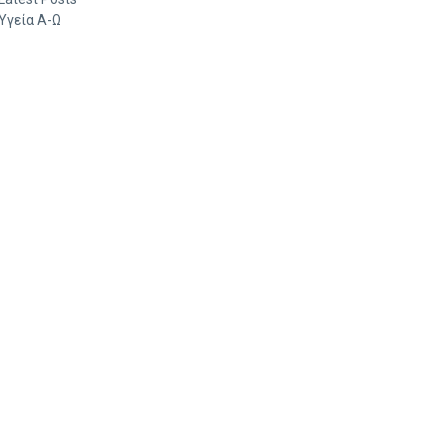
Υγεία Α-Ω