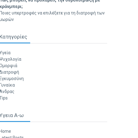
Πώς μπορείς να προλάβεις την ουρολοίμωξη με
κράνμπερι;
Ποιες υπερτροφές να επιλέξετε για τη διατροφή των
μωρών
Κατηγορίες
Υγεία
Ψυχολογία
Ομορφιά
Διατροφή
Εγκυμοσύνη
Γυναίκα
Άνδρας
Tips
Υγεια Α-ω
Home
Latest Posts