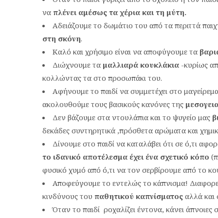
να
πλένει αμέσως τα χέρια και τη μύτη.
Αδειάζουμε το δωμάτιο του από τα περιττά παιχ
στη σκόνη
.
Καλό και χρήσιμο είναι να αποφύγουμε τα
βαρι
Διώχνουμε τα
μαλλιαρά κουκλάκια
-κυρίως απ
κολλώντας τα στο προσωπάκι του.
Αφήνουμε το παιδί να συμμετέχει στο μαγείρεμα
ακολουθούμε τους βασικούς κανόνες της
μεσογει
Δεν βάζουμε στα ντουλάπια και το ψυγείο μας
β
δεκάδες συντηρητικά ,πρόσθετα αρώματα και χημικ
Δίνουμε στο παιδί να καταλάβει ότι σε ό,τι αφο
το ιδανικό αποτέλεσμα έχει ένα σχετικό κόπο
(π
φυσικό χυμό από ό,τι να τον σερβίρουμε από το κου
Αποφεύγουμε το εντελώς το κάπνισμα! Διαφορετ
κινδύνους του
παθητικού καπνίσματος
αλλά και 
Όταν το παιδί ροχαλίζει έντονα, κάνει άπνοιες