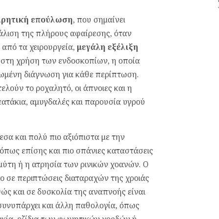
ειρητική επούλωση
, που σημαίνει
φάλιση της πλήρους αφαίρεσης, όταν
ς από τα χειρουργεία,
μεγάλη εξέλιξη
η στη χρήση των ενδοσκοπίων, η οποία
ρωμένη διάγνωση για κάθε περίπτωση.
λούν το ροχαλητό, οι άπνοιες και η
εατάκια, αμυγδαλές και παρουσία υγρού
σα και πολύ πιο αξιόπιστα με την
όπως επίσης και πιο σπάνιες καταστάσεις
ύτη ή η ατρησία των ρινικών χοανών. Ο
ο σε περιπτώσεις διαταραχών της χροιάς
θώς και σε δυσκολία της αναπνοής είναι
συνυπάρχει και άλλη παθολογία, όπως
κία, οζίδια των φωνητικών χορδών ή