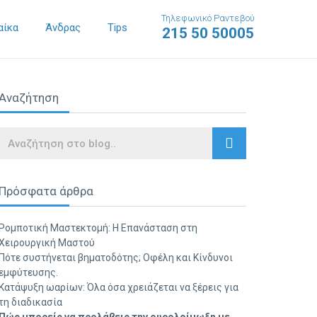
Τηλεφωνικό Ραντεβού
αίκα
Άνδρας
Tips
215 50 50005
Αναζήτηση
Search
Πρόσφατα άρθρα
Ρομποτική Μαστεκτομή: Η Επανάσταση στη
Χειρουργική Μαστού
Πότε συστήνεται βηματοδότης; Οφέλη και Κίνδυνοι
εμφύτευσης.
Κατάψυξη ωαρίων: Όλα όσα χρειάζεται να ξέρεις για
τη διαδικασία