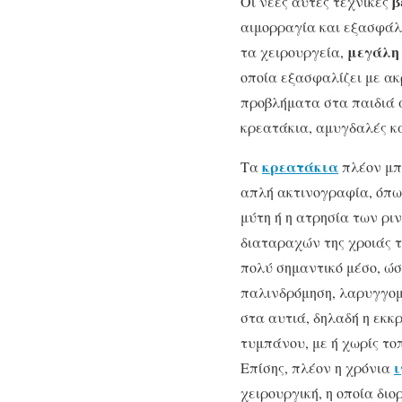
β
Οι νέες αυτές τεχνικές
αιμορραγία και εξα­σφάλ
μεγάλη 
τα χειρουργεία,
οποία εξασφαλίζει με ακ
προβλήματα στα παιδιά α
κρεατάκια, αμυγδαλές κ
κρεατάκια
Τα
πλέον μπ
απλή ακτινογραφία, όπω
μύτη ή η ατρησία των ρι
διαταραχών της χροιάς τ
πολύ σημαντικό μέσο, ώ
παλινδρόμηση, λαρυγγομ
στα αυτιά, δηλαδή η εκκ
τυμπάνου, με ή χωρίς το
ι
Επίσης, πλέον η χρόνια
χειρουργική, η οποία διο