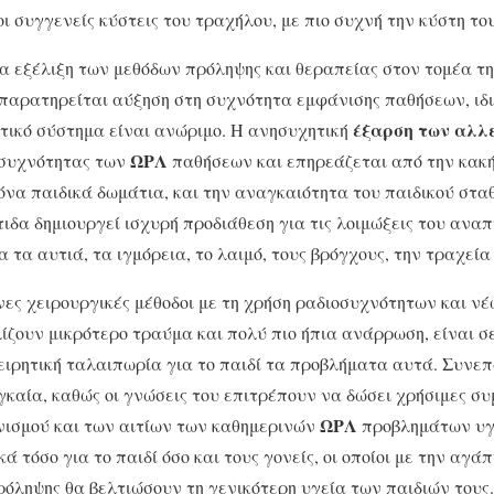
 συγγενείς κύστεις του τρα­χήλου, με πιο συχνή την κύστη τ
α εξέλιξη των μεθόδων πρόληψης και θεραπείας στον τομέα τη
παρατηρείται αύξηση στη συχνότητα εμφάνισης παθήσεων, ιδια
έξαρση των αλλ
ητικό σύστημα είναι ανώριμο. Η ανησυχητική
ΩΡΛ
 συχνότητας των
παθήσεων και επηρεάζεται από την κακή
να παιδικά δωμάτια, και την αναγκαιότητα του παιδικού στα
τιδα δημιουργεί ισχυρή προδιάθεση για τις λοιμώξεις του ανα
α τα αυτιά, τα ιγμόρεια, το λαιμό, τους βρόγχους, την τραχεία
νες χειρουργικές μέθοδοι με τη χρήση ραδιοσυχνότητων και ν
ίζουν μικρότερο τραύμα και πολύ πιο ήπια ανάρρωση, είναι σ
ειρητική ταλαιπωρία για το παιδί τα προβλήματα αυτά. Συνε
αγκαία, καθώς οι γνώσεις του επιτρέπουν να δώσει χρήσιμες 
ΩΡΛ
νισμού και των αιτίων των καθημερινών
προβλημάτων υγε
ά τόσο για το παιδί όσο και τους γονείς, οι οποίοι με την αγά
όληψης θα βελτιώσουν τη γενικότερη υγεία των παιδιών τους