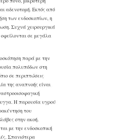
τερο πόνο, μικρότερη
αι αδενοτομή. Εκτός από
ρήση των ενδοσκοπίων, η
τωση. Συχνά χειρουργικά
ς οφείλονται σε μεγάλα
δοσκόπηση παρά με την
ρουσία πολυπόδων στη
όπιο σε περιπτώσεις
λία της αναπνοής είναι
 γαστροοισοφαγική
ρυγγα. Η παρουσία υγρού
αρακέντηση του
λάβες στην ακοή.
εται με την ενδοσκοπική
μές. Σπα­νιότερα