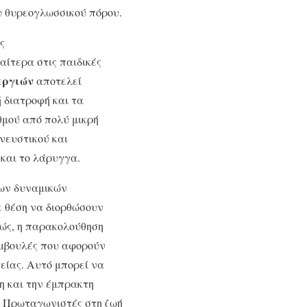
ου θυρεογλωσσικού πόρου.
ς
ίτερα στις παιδικές
εργιών
αποτελεί
 διατροφή και τα
θμού από πολύ μικρή
πνευστικού και
 και το λάρυγγα.
έων δυναμικών
ε θέση να διορθώσουν
πώς, η παρακολούθηση
συμβουλές που αφορούν
ίας. Αυτό μπορεί να
πη και την έμπρακτη
. Πρωταγωνιστές στη ζωή