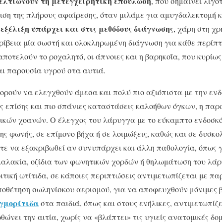
ελτιώνουν τη μετεγχειρητική επούλωση
, που σημαίνει λιγό
ιση της πλήρους αφαίρεσης, όταν μιλάμε για αμυγδα­λεκτομή κ
εξέλιξη υπάρχει και στις μεθόδους διάγνωσης
, χάρη στη χ
ρίβεια μία σωστή και ολοκληρωμένη διάγνωση για κάθε περίπ
ποτελούν το ροχαλητό, οι άπνοιες και η βαρηκοΐα, που κυρίω
αι παρουσία υγρού στα αυτιά.
ορούν να ελεγχθούν άμεσα και πολύ πιο αξιόπιστα με την εν
ς επίσης και πιο σπάνιες καταστάσεις καλοήθων όγκων, η πα
νικών χοανών. Ο έλεγχος του λάρυγγα με το εύκαμπτο ενδοσκ
ης φωνής, σε επίμονο βήχα ή σε λοιμώξεις, καθώς και σε δυσκο
στε να εξακριβωθεί αν συνυπάρχει και άλλη παθολογία, όπως
αλακία, οζίδια των φωνητικών χορδών ή θηλωμάτωση του λά
ριτική ωτίτιδα, σε κάποιες περιπτώσεις αντιμετωπίζεται με π
ποθέτηση σωληνίσκου αερισμού, για να αποφευχθούν μόνιμες β
γμορίτιδα
στα παιδιά, όπως και στους ενήλικες, αντιμε­τωπίζ
ρθώνει την αιτία, χωρίς να «βλάπτει» τις υγιείς ανατομικές δο