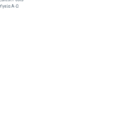
Υγεία Α-Ω