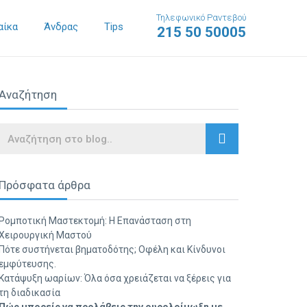
Τηλεφωνικό Ραντεβού
αίκα
Άνδρας
Tips
215 50 50005
Αναζήτηση
Search
Πρόσφατα άρθρα
Ρομποτική Μαστεκτομή: Η Επανάσταση στη
Χειρουργική Μαστού
Πότε συστήνεται βηματοδότης; Οφέλη και Κίνδυνοι
εμφύτευσης.
Κατάψυξη ωαρίων: Όλα όσα χρειάζεται να ξέρεις για
τη διαδικασία