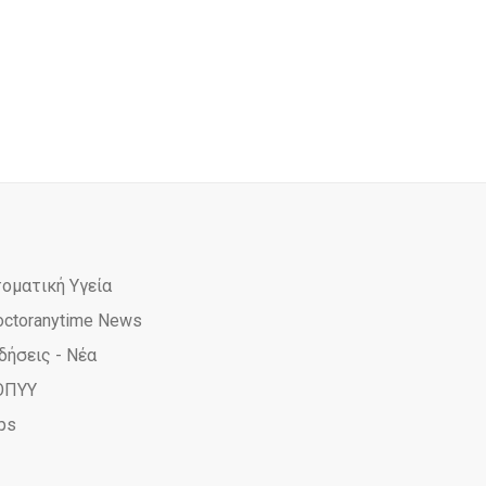
τοματική Υγεία
octoranytime News
δήσεις - Νέα
ΟΠΥΥ
ps