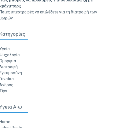
Πώς μπορείς να προλάβεις την ουρολοίμωξη με
κράνμπερι;
Ποιες υπερτροφές να επιλέξετε για τη διατροφή των
μωρών
Κατηγορίες
Υγεία
Ψυχολογία
Ομορφιά
Διατροφή
Εγκυμοσύνη
Γυναίκα
Άνδρας
Tips
Υγεια Α-ω
Home
Latest Posts