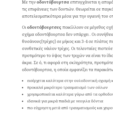
Με την
οδοντόβουρτσα
επιτυγχάνεται η απομ
τις επιφάνειες των δοντιών. Θεωρείται σε παγκ
αποτελεσματικότερα μέσα για την υγιεινή του σ
Οι
οδοντόβουρτσες
ποικίλλουν σε μέγεθος σχή
σχήμα οδοντόβουρτσα δεν υπάρχει . Οι συνήθει
θυσάνους[τρίχες] σε μήκος και 3-4 σε πλάτος 
συνθετικές νάιλον τρίχες. Οι τελευταίες πιστεύε
προτιμότερο το ύψος των τριχών να είναι το ίδ
άκρα. Σε ό, τι αφορά στη σκληρότητα, προτιμότε
οδοντόβουρτσα, η οποία εμφανίζει τα παρακάτ
εισέρχεται καλύτερα στην ουλοδοντική σχισμή 
προκαλεί μικρότερο τραυματισμό των ούλων
χρησιμοποιείται καλύτερα γύρω από τα ορθοδο
ιδανικά για μικρά παιδιά με νεογιλα δόντια
πιο εύχρηστη μετά από τραυματισμούς και χειρο