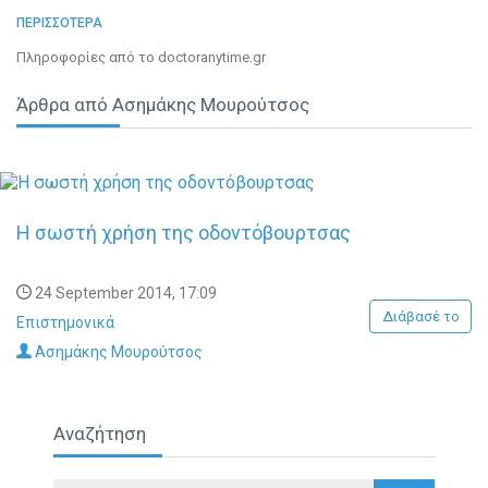
ιατρείο αντιμετωπίζει παθήσεις πάνω σε όλο το φάσμα της
ΠΕΡΙΣΣΟΤΕΡΑ
οοντιατρικής και παρέχει εξειδικευμένες υπηρεσίες στις
Πληροφορίες από το doctoranytime.gr
εξατομικευμένες ανάγκες των πελατών του.
Άρθρα από Ασημάκης Μουρούτσος
Η σωστή χρήση της οδοντόβουρτσας
24 September 2014, 17:09
Διάβασέ το
Επιστημονικά
Ασημάκης Μουρούτσος
Αναζήτηση