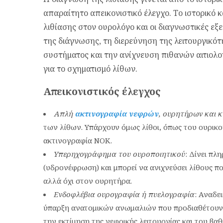
απαραίτητο απεικονιστικό έλεγχο. Το ιστορικό 
λιθίασης στον ουρολόγο και οι διαγνωστικές εξ
της διάγνωσης, τη διερεύνηση της λειτουργικό
συστήματος και την ανίχνευση πιθανών αιτιολ
για το σχηματισμό λίθων.
Απεικονιστικός έλεγχος
Απλή
ακτινογραφία νεφρών
, ουρητήρων και 
των λίθων. Υπάρχουν όμως λίθοι, όπως του ουρικο
ακτινογραφία ΝΟΚ.
Υπερηχογράφημα του ουροποιητικού
: Δίνει πλ
(υδρονέφρωση) και μπορεί να ανιχνεύσει λίθους π
αλλά όχι στον ουρητήρα.
Ενδοφλέβια ουρογραφία ή πυελογραφία
: Αναδε
ύπαρξη ανατομικών ανωμαλιών που προδιαθέτουν στ
την εκτίμηση της νεφρικής λειτουργίας και του β