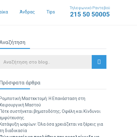
Τηλεφωνικό Ραντεβού
αίκα
Άνδρας
Tips
215 50 50005
Αναζήτηση
Search
Πρόσφατα άρθρα
Ρομποτική Μαστεκτομή: Η Επανάσταση στη
Χειρουργική Μαστού
Πότε συστήνεται βηματοδότης; Οφέλη και Κίνδυνοι
εμφύτευσης.
Κατάψυξη ωαρίων: Όλα όσα χρειάζεται να ξέρεις για
τη διαδικασία