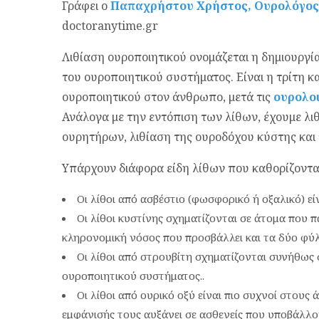
Γράφει ο
Παπαχρήστου Χρήστος, Ουρολόγος
doctoranytime.gr
Λιθίαση ουροποιητικού ονομάζεται η δημιουργί
του ουροποιητικού συστήματος. Είναι η τρίτη 
ουροποιητικού στον άνθρωπο, μετά τις
ουρολο
Ανάλογα με την εντόπιση των λίθων, έχουμε λι
ουρητήρων, λιθίαση της ουροδόχου κύστης και 
Υπάρχουν διάφορα είδη λίθων που καθορίζονται
Οι λίθοι από ασβέστιο (φωσφορικό ή οξαλικό) είν
Οι λίθοι κυστίνης σχηματίζονται σε άτομα που π
κληρονομική νόσος που προσβάλλει και τα δύο φύλ
Οι λίθοι από στρουβίτη σχηματίζονται συνήθως
ουροποιητικού συστήματος..
Οι λίθοι από ουρικό οξύ είναι πιο συχνοί στους 
εμφάνισής τους αυξάνει σε ασθενείς που υποβάλλον