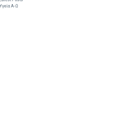
Υγεία Α-Ω