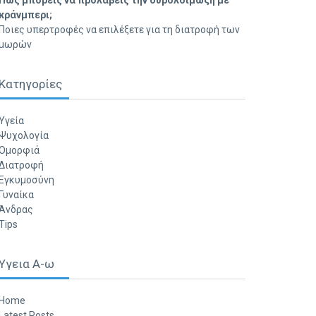
Πώς μπορείς να προλάβεις την ουρολοίμωξη με
κράνμπερι;
Ποιες υπερτροφές να επιλέξετε για τη διατροφή των
μωρών
Κατηγορίες
Υγεία
Ψυχολογία
Ομορφιά
Διατροφή
Εγκυμοσύνη
Γυναίκα
Άνδρας
Tips
Υγεια Α-ω
Home
Latest Posts