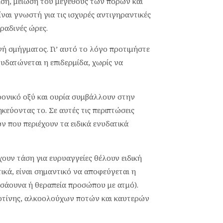
ση, μείωση του μεγέθους των πόρων και
ναι γνωστή για τις ισχυρές αντιγηραντικές
βραδινές ώρες.
ή σμήγματος. Γι’ αυτό το λόγο προτιμήστε
νυδατώνεται η επιδερμίδα, χωρίς να
ρονικό οξύ και ουρία συμβάλλουν στην
εύοντας το. Σε αυτές τις περιπτώσεις
ν που περιέχουν τα ειδικά ενυδατικά
ουν τάση για ευρυαγγείες θέλουν ειδική
ικά, είναι σημαντικό να αποφεύγεται η
n, σάουνα ή θεραπεία προσώπου με ατμό).
κοτίνης, αλκοολούχων ποτών και καυτερών