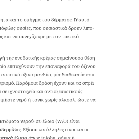
τητα και το σμήγμα του δέρματος. Γι’αυτό
ιπόφιλες ουσίες, που ουσιαστικά δρουν λιπο-
 και να συνεχίζουμε με τον τακτικό
γή της ενυδατικής κρέμας σημαίνουσα θέση
ποία επιταχύνουν την επαναφορά του όξινου
ατευτικό όξινο μανδύα, μία διαδικασία που
αρισμό. Παρόμοια δράση έχουν και τα σπρέι
α σε ιχνοστοιχεία και αντιοξειδωτικούς
ιμήστε νερό ή τόνικ χωρίς αλκοόλ, ώστε να
κτώματα νερού-σε-έλαιο (W/O) είναι
δερμίδας. Εξίσου κατάλληλες είναι και οι
υτικά έλαια
όπως jojoba, σόγια ή