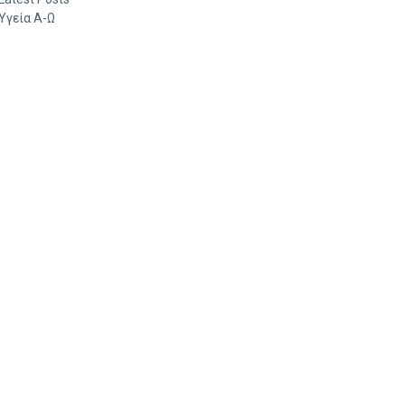
Υγεία Α-Ω