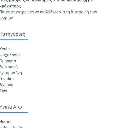
Πώς μπορείς να προλάβεις την ουρολοίμωξη με
κράνμπερι;
Ποιες υπερτροφές να επιλέξετε για τη διατροφή των
μωρών
Κατηγορίες
Υγεία
Ψυχολογία
Ομορφιά
Διατροφή
Εγκυμοσύνη
Γυναίκα
Άνδρας
Tips
Υγεια Α-ω
Home
Latest Posts