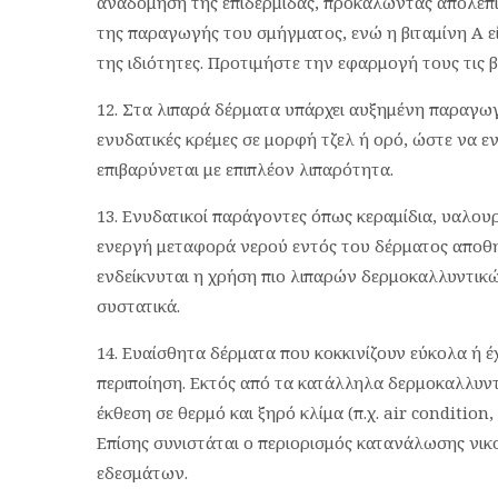
αναδόμηση της επιδερμίδας, προκαλώντας απολέπι
της παραγωγής του σμήγματος, ενώ η βιταμίνη Α εί
της ιδιότητες. Προτιμήστε την εφαρμογή τους τις 
Στα λιπαρά δέρματα υπάρχει αυξημένη παραγωγ
ενυδατικές κρέμες σε μορφή τζελ ή ορό, ώστε να ε
επιβαρύνεται με επιπλέον λιπαρότητα.
Ενυδατικοί παράγοντες όπως κεραμίδια, υαλου
ενεργή μεταφορά νερού εντός του δέρματος αποθηκ
ενδείκνυται η χρήση πιο λιπαρών δερμοκαλλυντικώ
συστατικά.
Ευαίσθητα δέρματα που κοκκινίζουν εύκολα ή έχ
περιποίηση. Εκτός από τα κατάλληλα δερμοκαλλυντ
έκθεση σε θερμό και ξηρό κλίμα (π.χ. air conditio
Επίσης συνιστάται ο περιορισμός κατανάλωσης νι
εδεσμάτων.