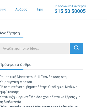
Τηλεφωνικό Ραντεβού
αίκα
Άνδρας
Tips
215 50 50005
Αναζήτηση
Search
Πρόσφατα άρθρα
Ρομποτική Μαστεκτομή: Η Επανάσταση στη
Χειρουργική Μαστού
Πότε συστήνεται βηματοδότης; Οφέλη και Κίνδυνοι
εμφύτευσης.
Κατάψυξη ωαρίων: Όλα όσα χρειάζεται να ξέρεις για
τη διαδικασία