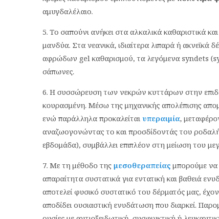
αμυγδαλέλαιο.
Το σαπούνι ανήκει στα αλκαλικά καθαριστικά κα
μανδύα. Στα νεανικά, ιδιαίτερα λιπαρά ή ακνεϊκά δ
αφρώδων gel καθαρισμού, τα λεγόμενα syndets (sy
σάπωνες.
Η συσσώρευση των νεκρών κυττάρων στην επιδερ
κουρασμένη. Μέσω της μηχανικής απολέπισης απο
ενώ παράλληλα προκαλείται
υπεραιμία
, μεταφέρο
αναζωογονώντας το και προσδίδοντάς του ροδαλή 
εβδομάδα), συμβάλλει επιπλέον στη μείωση του μ
Με τη μέθοδο της
μεσοθεραπείας
μπορούμε να 
απαραίτητα συστατικά για εντατική και βαθειά εν
αποτελεί φυσικό συστατικό του δέρματός μας, έχον
αποδίδει ουσιαστική ενυδάτωση που διαρκεί. Παρο
ουσίες με αντιοξειδωτική, συσφιγκτική ή λευκαντι