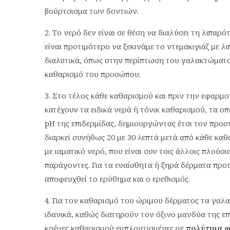
βούρτσισμα των δοντιών.
Το νερό δεν είναι σε θέση να διαλύσει τη λιπαρό
είναι προτιμότερο να ξεκινάμε το ντεμακιγιάζ με λ
διαλυτικά, όπως στην περίπτωση του γαλακτώματος
καθαρισμό του προσώπου.
Στο τέλος κάθε καθαρισμού και πριν την εφαρμο
κατέχουν τα ειδικά νερά ή τόνικ καθαρισμού, τα ο
pH της επιδερμίδας, δημιουργώντας έτσι τον προστ
διαρκεί συνήθως 20 με 30 λεπτά μετά από κάθε καθ
με ιαματικό νερό, που είναι συν τοις άλλοις πλούσι
παράγοντες. Για τα ευαίσθητα ή ξηρά δέρματα προτ
αποφευχθεί το ερύθημα και ο ερεθισμός.
Για τον καθαρισμό του ώριμου δέρματος τα γαλα
ιδανικά, καθώς διατηρούν τον όξινο μανδύα της επι
κρέμες καθαρισμού εμπλουτισμένες με
πολύτιμα φ