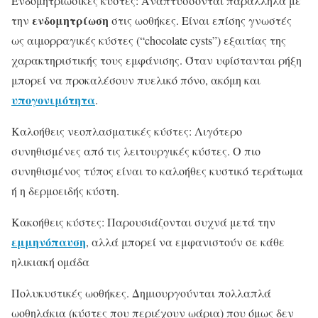
Ενδομητριωσικές κύστες: Αναπτύσσονται παράλληλα με
ενδομητρίωση
την
στις ωοθήκες. Είναι επίσης γνωστές
ως αιμορραγικές κύστες (“chocolate cysts”) εξαιτίας της
χαρακτηριστικής τους εμφάνισης. Όταν υφίστανται ρήξη
μπορεί να προκαλέσουν πυελικό πόνο, ακόμη και
υπογονιμότητα
.
Καλοήθεις νεοπλασματικές κύστες: Λιγότερο
συνηθισμένες από τις λειτουργικές κύστες. Ο πιο
συνηθισμένος τύπος είναι το καλοήθες κυστικό τεράτωμα
ή η δερμοειδής κύστη.
Κακοήθεις κύστες: Παρουσιάζονται συχνά μετά την
εμμηνόπαυση
, αλλά μπορεί να εμφανιστούν σε κάθε
ηλικιακή ομάδα
Πολυκυστικές ωοθήκες. Δημιουργούνται πολλαπλά
ωοθηλάκια (κύστες που περιέχουν ωάρια) που όμως δεν