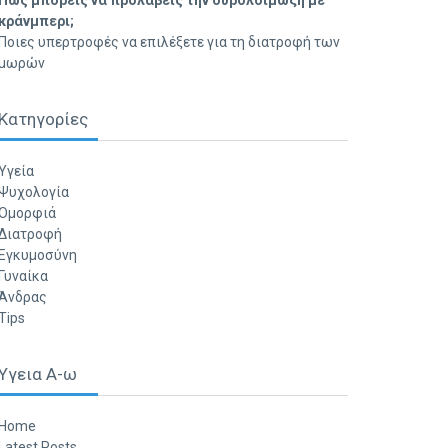
Πώς μπορείς να προλάβεις την ουρολοίμωξη με
κράνμπερι;
Ποιες υπερτροφές να επιλέξετε για τη διατροφή των
μωρών
Κατηγορίες
Υγεία
Ψυχολογία
Ομορφιά
Διατροφή
Εγκυμοσύνη
Γυναίκα
Άνδρας
Tips
Υγεια Α-ω
Home
Latest Posts