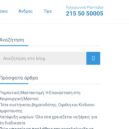
Τηλεφωνικό Ραντεβού
αίκα
Άνδρας
Tips
215 50 50005
Αναζήτηση
Search
Πρόσφατα άρθρα
Ρομποτική Μαστεκτομή: Η Επανάσταση στη
Χειρουργική Μαστού
Πότε συστήνεται βηματοδότης; Οφέλη και Κίνδυνοι
εμφύτευσης.
Κατάψυξη ωαρίων: Όλα όσα χρειάζεται να ξέρεις για
τη διαδικασία