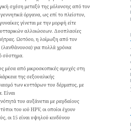
ογική σχέση μεταξύ της μόλυνσης από τον
γεννητικά όργανα, ως επί το πλείστον,
γυναίκες γίνεται με την μορφή είτε
ε κυτταρικών αλλοιώσεων. Δυσπλασίες
μήτρας. Ωστόσο, η λοίμωξη από τον
ή (λανθάνουσα) για πολλά χρόνια
κό σύστημα.
ους μέσα από μικροσκοπικές αμυχές στη
διάρκεια της σεξουαλικής
ιασμό των κυττάρων του δέρματος, με
. Είναι
υχνότητά του αυξάνεται με ραγδαίους
ποι του ιού HPV, οι οποίοι έχουν
ύς, οι 15 είναι υψηλού κινδύνου