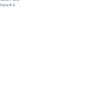
Υγεία Α-Ω