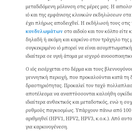
μεταδιδόμενη μόλυνση στις μέρες μας. Η αιτιολ
ιό και της εμφάνισης κλινικών εκδηλώσεων στα 
έχει πλήρως αποδειχθεί. Η εκδήλωσή τους στις 
κονδυλωμάτων
στο αιδοίο και τον κόλπο είτ
δηλαδή ή ακόμη και καρκίνο στον τράχηλο της 
συγκεκριμένο ιό μπορεί να είναι ασυμπτωματικ
ιδιαίτερα σε υγιή άτομα με ισχυρό ανοσοποιητι
Ο ιός εισέρχεται στο δέρμα και τους βλεννογόν
γεννητική περιοχή, που προκαλούνται κατά τη 
δραστηριότητας. Προκαλεί τον ταχύ πολλαπλασ
αποτέλεσμα να αναπτύσσονται καλοήθη ογκίδια
ιδιαίτερα ανθεκτικός και μεταδοτικός, ενώ η σ
ρυθμούς παγκοσμίως. Υπάρχουν πάνω από 100 τύ
αριθμηθεί (HPV1, HPV2, HPV3, κ.ο.κ.). Από αυτο
για καρκινογένεση.