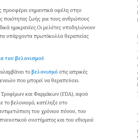
ός προσφέρει σημαντικά οφέλη στην
ς ποιότητας ζωής για τους ανθρώπους
ικά ημικρανίες.Οι μελέτες υποδηλώνουν
 στα υπάρχοντα πρωτόκολλα θεραπείας
ια του βελονισμού
ριλαµβάνει το
βελονισµό
στις ιατρικές
ενειών που µπορεί να θεραπεύσει.
υ Τροφίµων και Φαρµάκων (FDA), αφού
µε το βελονισµό, κατέληξε στο
αντιµετώπιση του χρόνιου πόνου, του
απνευστικού συστήµατος και του εθισµού