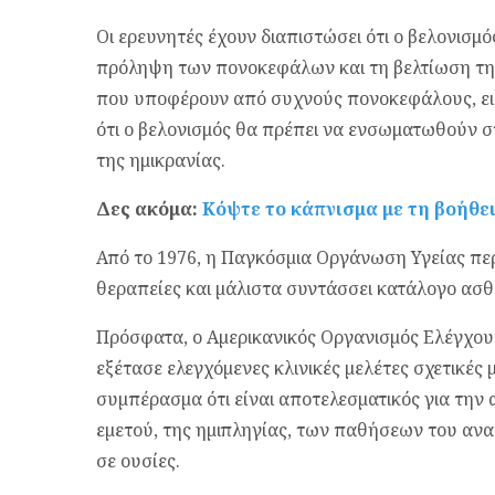
Οι ερευνητές έχουν διαπιστώσει ότι ο βελονισμ
πρόληψη των πονοκεφάλων και τη βελτίωση τη
που υποφέρουν από συχνούς πονοκεφάλους, ειδ
ότι ο βελονισμός θα πρέπει να ενσωματωθούν
της ημικρανίας.
Δες ακόμα:
Κόψτε το κάπνισμα με τη βοήθε
Από το 1976, η Παγκόσµια Οργάνωση Υγείας πε
θεραπείες και µάλιστα συντάσσει κατάλογο ασθ
Πρόσφατα, ο Αµερικανικός Οργανισµός Ελέγχο
εξέτασε ελεγχόµενες κλινικές µελέτες σχετικές 
συµπέρασµα ότι είναι αποτελεσµατικός για την 
εµετού, της ηµιπληγίας, των παθήσεων του αν
σε ουσίες.