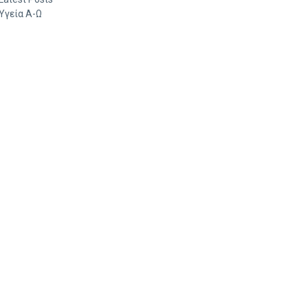
Υγεία Α-Ω