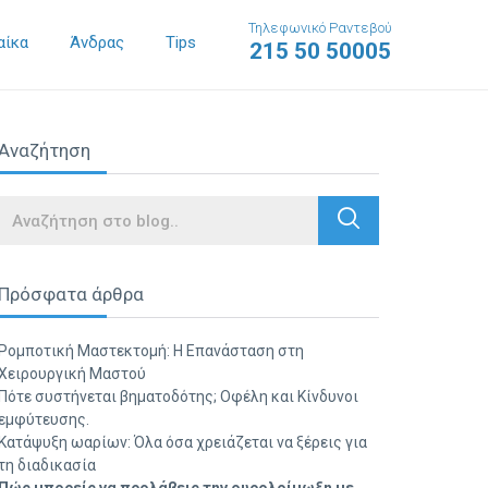
Τηλεφωνικό Ραντεβού
αίκα
Άνδρας
Tips
215 50 50005
Αναζήτηση
Search
Πρόσφατα άρθρα
Ρομποτική Μαστεκτομή: Η Επανάσταση στη
Χειρουργική Μαστού
Πότε συστήνεται βηματοδότης; Οφέλη και Κίνδυνοι
εμφύτευσης.
Κατάψυξη ωαρίων: Όλα όσα χρειάζεται να ξέρεις για
τη διαδικασία