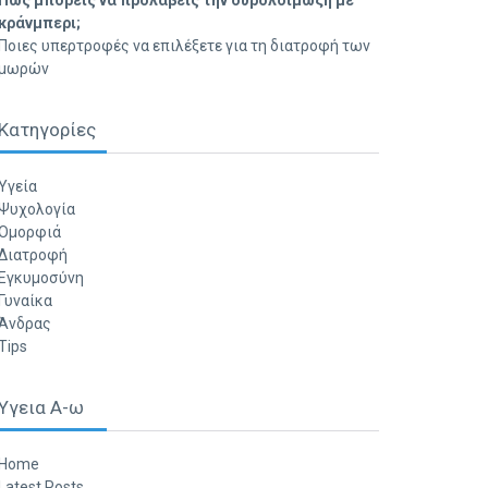
Πώς μπορείς να προλάβεις την ουρολοίμωξη με
κράνμπερι;
Ποιες υπερτροφές να επιλέξετε για τη διατροφή των
μωρών
Κατηγορίες
Υγεία
Ψυχολογία
Ομορφιά
Διατροφή
Εγκυμοσύνη
Γυναίκα
Άνδρας
Tips
Υγεια Α-ω
Home
Latest Posts