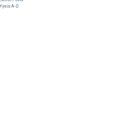
Υγεία Α-Ω