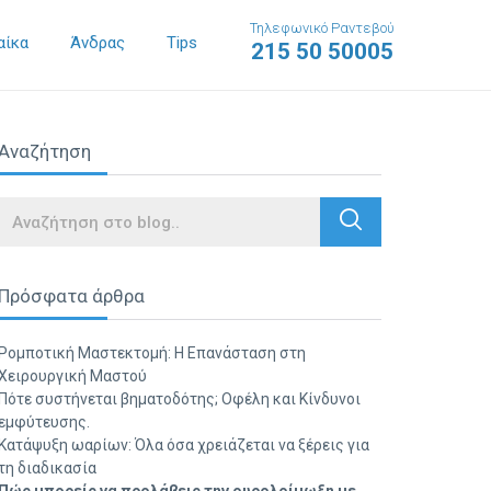
Τηλεφωνικό Ραντεβού
αίκα
Άνδρας
Tips
215 50 50005
Αναζήτηση
Search
Πρόσφατα άρθρα
Ρομποτική Μαστεκτομή: Η Επανάσταση στη
Χειρουργική Μαστού
Πότε συστήνεται βηματοδότης; Οφέλη και Κίνδυνοι
εμφύτευσης.
Κατάψυξη ωαρίων: Όλα όσα χρειάζεται να ξέρεις για
τη διαδικασία