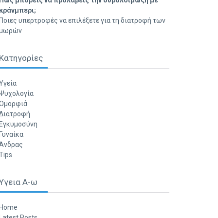
Πώς μπορείς να προλάβεις την ουρολοίμωξη με
κράνμπερι;
Ποιες υπερτροφές να επιλέξετε για τη διατροφή των
μωρών
Κατηγορίες
Υγεία
Ψυχολογία
Ομορφιά
Διατροφή
Εγκυμοσύνη
Γυναίκα
Άνδρας
Tips
Υγεια Α-ω
Home
Latest Posts