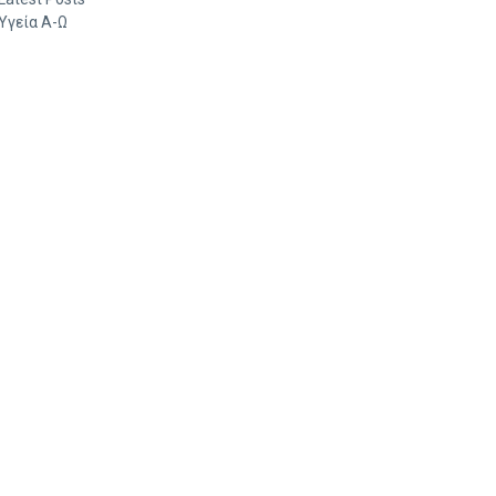
Υγεία Α-Ω