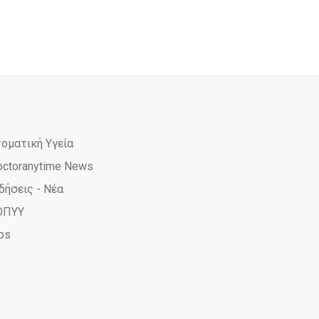
τοματική Υγεία
octoranytime News
δήσεις - Νέα
ΟΠΥΥ
ps