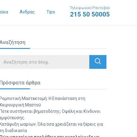
Τηλεφωνικό Ραντεβού
αίκα
Άνδρας
Tips
215 50 50005
Αναζήτηση
Search
Πρόσφατα άρθρα
Ρομποτική Μαστεκτομή: Η Επανάσταση στη
Χειρουργική Μαστού
Πότε συστήνεται βηματοδότης; Οφέλη και Κίνδυνοι
εμφύτευσης.
Κατάψυξη ωαρίων: Όλα όσα χρειάζεται να ξέρεις για
τη διαδικασία