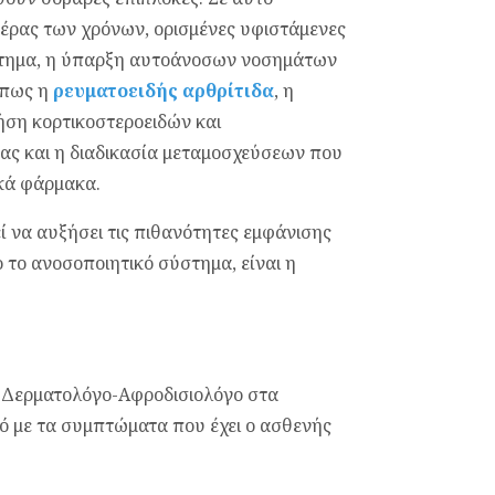
πέρας των χρόνων, ορισμένες υφιστάμενες
στημα, η ύπαρξη αυτοάνοσων νοσημάτων
όπως η
ρευματοειδής αρθρίτιδα
, η
ήση κορτικοστεροειδών και
ς και η διαδικασία μεταμοσχεύσεων που
κά φάρμακα.
 να αυξήσει τις πιθανότητες εμφάνισης
το ανοσοποιητικό σύστημα, είναι η
ό Δερματολόγο-Αφροδισιολόγο στα
 με τα συμπτώματα που έχει ο ασθενής