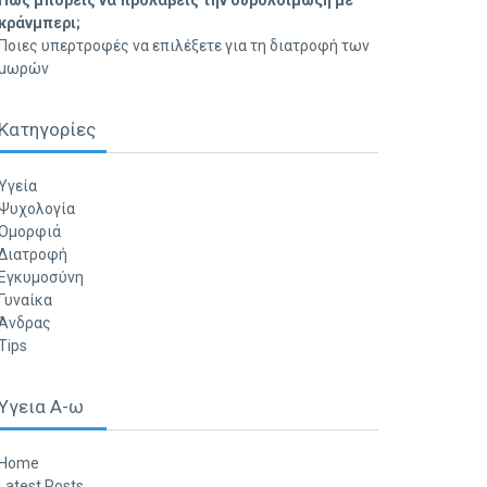
Πώς μπορείς να προλάβεις την ουρολοίμωξη με
κράνμπερι;
Ποιες υπερτροφές να επιλέξετε για τη διατροφή των
μωρών
Κατηγορίες
Υγεία
Ψυχολογία
Ομορφιά
Διατροφή
Εγκυμοσύνη
Γυναίκα
Άνδρας
Tips
Υγεια Α-ω
Home
Latest Posts