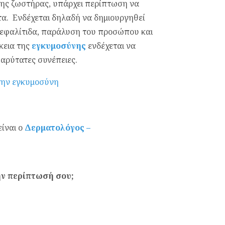
πης ζωστήρας, υπάρχει περίπτωση να
α. Ενδέχεται δηλαδή να δημιουργηθεί
κεφαλίτιδα, παράλυση του προσώπου και
κεια της
εγκυμοσύνης
ενδέχεται να
βαρύτατες συνέπειες.
στην εγκυμοσύνη
είναι ο
Δερματολόγος –
ην περίπτωσή σου;