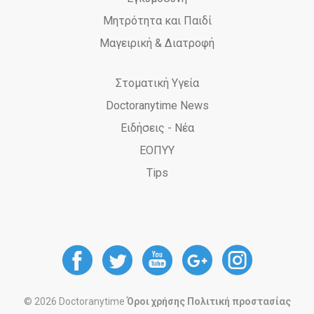
Μητρότητα και Παιδί
Μαγειρική & Διατροφή
Στοματική Υγεία
Doctoranytime News
Ειδήσεις - Νέα
ΕΟΠΥΥ
Tips
DoctorAnyTime
DoctorAnyTime
DoctorAnyT
DoctorAn
Docto
at
at
at
at
at
© 2026 Doctoranytime
Όροι χρήσης
Πολιτική προστασίας