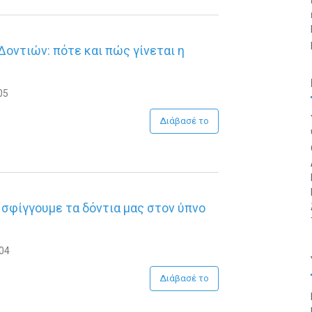
οντιών: πότε και πώς γίνεται η
05
Διάβασέ το
ί σφίγγουμε τα δόντια μας στον ύπνο
:04
Διάβασέ το