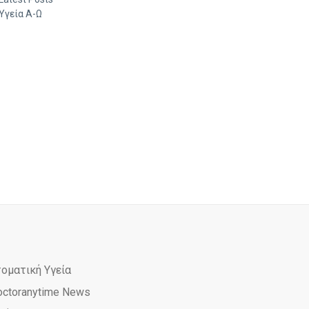
Υγεία Α-Ω
τοματική Υγεία
octoranytime News