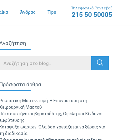
Τηλεφωνικό Ραντεβού
αίκα
Άνδρας
Tips
215 50 50005
Αναζήτηση
Search
Πρόσφατα άρθρα
Ρομποτική Μαστεκτομή: Η Επανάσταση στη
Χειρουργική Μαστού
Πότε συστήνεται βηματοδότης; Οφέλη και Κίνδυνοι
εμφύτευσης.
Κατάψυξη ωαρίων: Όλα όσα χρειάζεται να ξέρεις για
τη διαδικασία