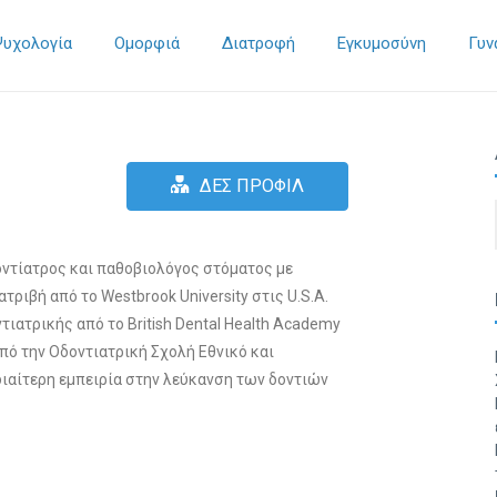
Ψυχολογία
Ομορφιά
Διατροφή
Εγκυμοσύνη
Γυν
ΔΕΣ ΠΡΟΦΙΛ
δοντίατρος και παθοβιολόγος στόματος με
τριβή από το Westbrook University στις U.S.A.
ιατρικής από το British Dental Health Academy
ό την Οδοντιατρική Σχολή Εθνικό και
διαίτερη εμπειρία στην λεύκανση των δοντιών
ιστική αντιμετώπιση ασθενών όπου σκοπός του
 Ασθενείς με πάρεση τριδύμου νεύρου έχουν
 πρόβλημα όπως οι ρυτίδες στο άνω χείλος που