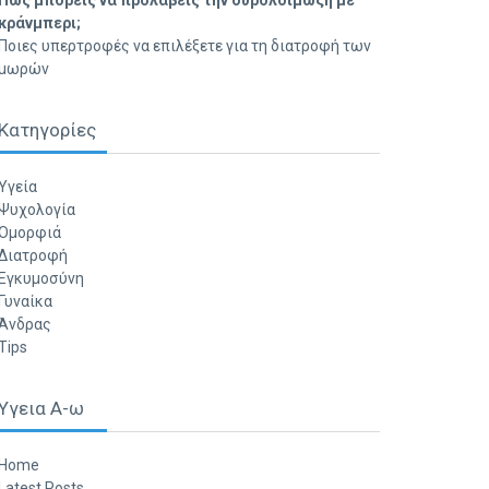
Πώς μπορείς να προλάβεις την ουρολοίμωξη με
κράνμπερι;
Ποιες υπερτροφές να επιλέξετε για τη διατροφή των
μωρών
Κατηγορίες
Υγεία
Ψυχολογία
Ομορφιά
Διατροφή
Εγκυμοσύνη
Γυναίκα
Άνδρας
Tips
Υγεια Α-ω
Home
Latest Posts