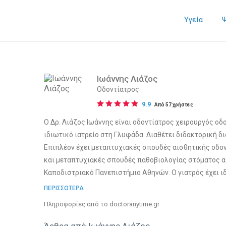
Υγεία
Ιωάννης Λιάζος
Οδοντίατρος
9.9
Από 57 χρήστες
Ο Δρ. Λιάζος Ιωάννης είναι οδοντίατρος χειρουργός ο
ιδιωτικό ιατρείο στη Γλυφάδα. Διαθέτει διδακτορική δια
Επιπλέον έχει μεταπτυχιακές σπουδές αισθητικής οδοντ
και μεταπτυχιακές σπουδές παθοβιολογίας στόματος απ
Καποδιστριακό Πανεπιστήμιο Αθηνών. Ο γιατρός έχει ι
στον τομέα της αισθητικής οδοντιατρικής και στην ολ
ΠΕΡΙΣΣΟΤΕΡΑ
γιατρού είναι η ολιστική αποκατάσταση του προσώπου.
Πληροφορίες από το doctoranytime.gr
βοηθηθεί με σωστή χρήση botox να αποκαταστήσουν το
λύνονται με τη χρήση υαλουρονικού οξέος.