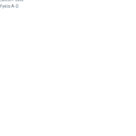
Υγεία Α-Ω