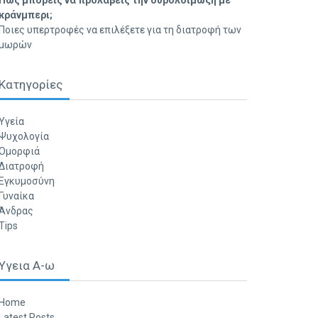
Πώς μπορείς να προλάβεις την ουρολοίμωξη με
κράνμπερι;
Ποιες υπερτροφές να επιλέξετε για τη διατροφή των
μωρών
Κατηγορίες
Υγεία
Ψυχολογία
Ομορφιά
Διατροφή
Εγκυμοσύνη
Γυναίκα
Άνδρας
Tips
Υγεια Α-ω
Home
Latest Posts