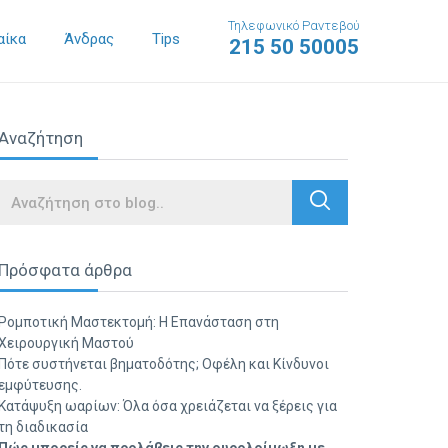
Τηλεφωνικό Ραντεβού
αίκα
Άνδρας
Tips
215 50 50005
Αναζήτηση
Search
Πρόσφατα άρθρα
Ρομποτική Μαστεκτομή: Η Επανάσταση στη
Χειρουργική Μαστού
Πότε συστήνεται βηματοδότης; Οφέλη και Κίνδυνοι
εμφύτευσης.
Κατάψυξη ωαρίων: Όλα όσα χρειάζεται να ξέρεις για
τη διαδικασία