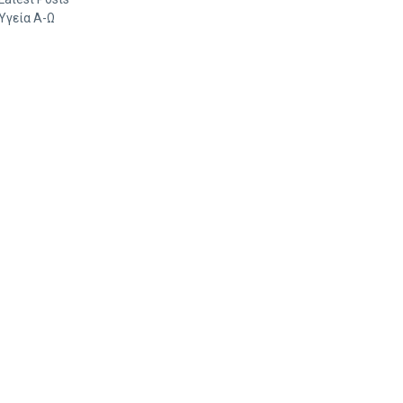
Υγεία Α-Ω