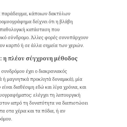
ια παράδειγμα, κάποιων δακτύλων
τρομυογράφημα δείχνει ότι η βλάβη
α παθολογική κατάσταση που
νικό σύνδρομο. Άλλες φορές συνυπάρχουν
τον καρπό ή σε άλλα σημεία των χεριών.
: η πλέον σύγχρονη μέθοδος
ύ συνδρόμου έχει ο διακρανιακός
ά ή μαγνητικά προκλητά δυναμικά), μία
ίναι διαθέσιμη εδώ και λίγα χρόνια, και
ογραφήματος: ελέγχει τη λειτουργική
στον ιατρό τη δυνατότητα να διαπιστώσει
α στα χέρια και τα πόδια, ή αν
ρόμου.