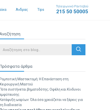
Τηλεφωνικό Ραντεβού
αίκα
Άνδρας
Tips
215 50 50005
Αναζήτηση
Search
Πρόσφατα άρθρα
Ρομποτική Μαστεκτομή: Η Επανάσταση στη
Χειρουργική Μαστού
Πότε συστήνεται βηματοδότης; Οφέλη και Κίνδυνοι
εμφύτευσης.
Κατάψυξη ωαρίων: Όλα όσα χρειάζεται να ξέρεις για
τη διαδικασία