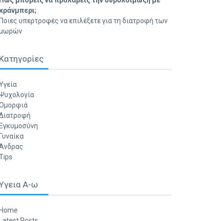
Πώς μπορείς να προλάβεις την ουρολοίμωξη με
κράνμπερι;
Ποιες υπερτροφές να επιλέξετε για τη διατροφή των
μωρών
Κατηγορίες
Υγεία
Ψυχολογία
Ομορφιά
Διατροφή
Εγκυμοσύνη
Γυναίκα
Άνδρας
Tips
Υγεια Α-ω
Home
Latest Posts