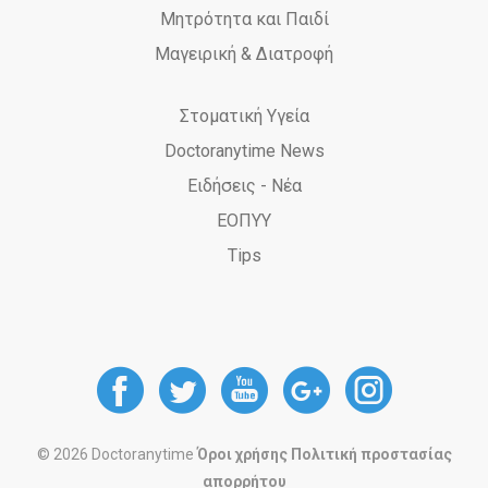
Μητρότητα και Παιδί
Μαγειρική & Διατροφή
Στοματική Υγεία
Doctoranytime News
Ειδήσεις - Νέα
ΕΟΠΥΥ
Tips
DoctorAnyTime
DoctorAnyTime
DoctorAnyT
DoctorAn
Docto
at
at
at
at
at
© 2026 Doctoranytime
Όροι χρήσης
Πολιτική προστασίας
απορρήτου