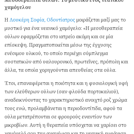
Μεσοθεραπεία ούλων: Το μυστικό ενός νεανικού
χαμόγελου
H
Λουκέρη Σοφία, Οδοντίατρος
μοιράζεται μαζί μας το
μυστικό για ένα νεανικό χαμόγελο: «Η μεσοθεραπεία
ούλων εφαρμόζεται στο ιατρείο ακόμη και σε μία
επίσκεψη. Πραγματοποιείται μέσω της έγχυσης
ενέσιμου υλικού, το οποίο περιέχει σύμπλεγμα
συστατικών από υαλουρονικό, πρωτεΐνες, πρόπολη και
άλλα, τα οποία χορηγούνται απευθείας στα ούλα.
Έτσι, επαναφέρεται η ποιότητα και η φυσιολογική υφή
των ελεύθερων ούλων (σαν φλούδα πορτοκαλιού),
αναδεικνύοντας το χαρακτηριστικό ανοιχτό ροζ χρώμα
τους ενώ, προλαμβάνεται η περιοδοντίτιδα, αφού τα
ούλα μετατρέπονται σε φρουρούς εναντίον των
μικροβίων. Αυτή η θεραπεία υπόσχεται να χαρίσει στο
χαμόγελό σου την ανανέωση και τη νεανική εμφάνιση