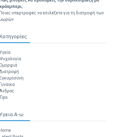
Πώς μπορείς να προλάβεις την ουρολοίμωξη με
κράνμπερι;
Ποιες υπερτροφές να επιλέξετε για τη διατροφή των
μωρών
Κατηγορίες
Υγεία
Ψυχολογία
Ομορφιά
Διατροφή
Εγκυμοσύνη
Γυναίκα
Άνδρας
Tips
Υγεια Α-ω
Home
Latest Posts