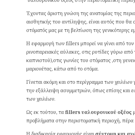
υαλουρονικού οξέος στην περιστοματική περιο
Έχοντας άριστη γνώση της ανατομίας της περιο
αισθητικής του αντίληψης, είναι αυτός που θα
στόματός μας με τη βελτίωση της γενικότερης 
Η εφαρμογή των fillers μπορεί να γίνει από τον
ρινοπαρειακές αύλακες, στις ρυτίδες γύρω από τ
καπνιστού),στις γωνίες του στόματος ,στη γενει
μαριονέτας, κάτω από το στόμα.
Γίνεται ακόμη και στο περίγραμμα των χειλέων 
την εξάλλειψη ασυμμετριών, όπως επίσης και ε
των χειλέων.
Ως εκ τούτου, τα
fillers υαλουρονικού οξέος
μ
προβλήματα στην περιστοματική περιοχή, πέρα 
Η διαδικασία εφαρμογής είναι
σύντομη και αν