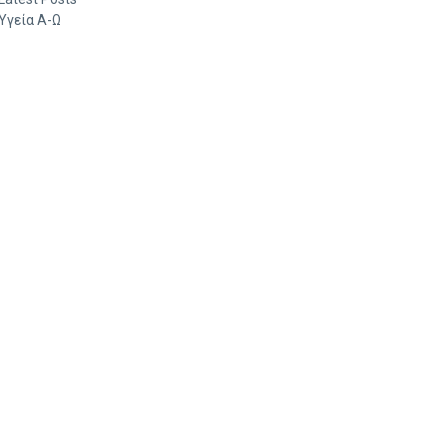
Υγεία Α-Ω