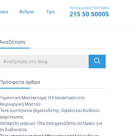
Τηλεφωνικό Ραντεβού
αίκα
Άνδρας
Tips
215 50 50005
Αναζήτηση
Search
Πρόσφατα άρθρα
Ρομποτική Μαστεκτομή: Η Επανάσταση στη
Χειρουργική Μαστού
Πότε συστήνεται βηματοδότης; Οφέλη και Κίνδυνοι
εμφύτευσης.
Κατάψυξη ωαρίων: Όλα όσα χρειάζεται να ξέρεις για
τη διαδικασία